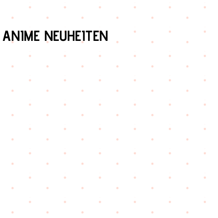
Produktgalerie überspringen
ANIME NEUHEITEN