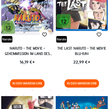
Naruto
Naruto
NARUTO - THE MOVIE -
THE LAST: NARUTO - THE MOVIE
GEHEIMMISSION IM LAND DES
BLU-RAY
EWIGEN SCHNEES (LIMITED
16,19 €*
22,99 €*
SPECIAL EDITION IM MEDIABOOK)
[DVD + BLU-RAY]
IN DEN WARENKORB
IN DEN WARENKORB