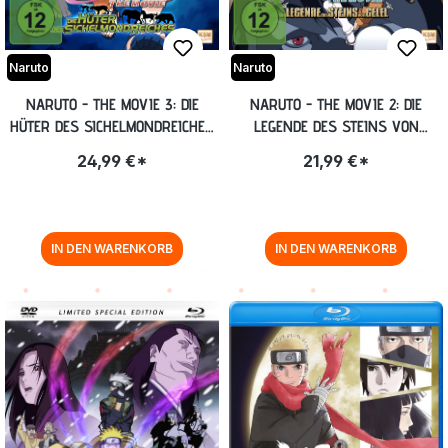
Naruto
Naruto
NARUTO - THE MOVIE 3: DIE
NARUTO - THE MOVIE 2: DIE
HÜTER DES SICHELMONDREICHES
LEGENDE DES STEINS VON
(LIMITED SPECIAL EDITION IM
GELEL (LIMITED SPECIAL EDITION
24,99 €*
21,99 €*
MEDIABOOK) [DVD + BLU-RAY]
IM MEDIABOOK) [DVD + BLU-
RAY]
IN DEN WARENKORB
IN DEN WARENKORB