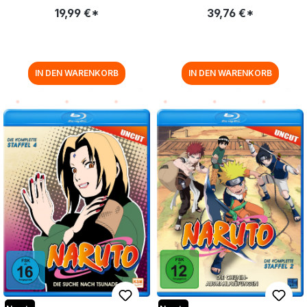
GELEL [DVD]
CURRY DES LEBENS (EPISODEN
19,99 €*
39,76 €*
136-157, UNCUT) BLU-RAY
IN DEN WARENKORB
IN DEN WARENKORB