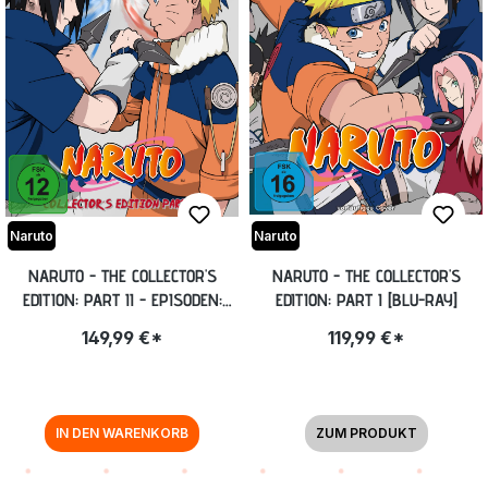
Naruto
Naruto
NARUTO - THE COLLECTOR'S
NARUTO - THE COLLECTOR'S
EDITION: PART II - EPISODEN:
EDITION: PART I [BLU-RAY]
107-220 [BLU-RAY]
149,99 €*
119,99 €*
IN DEN WARENKORB
ZUM PRODUKT