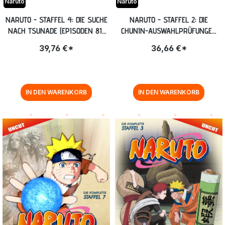
Naruto
Naruto
NARUTO - STAFFEL 4: DIE SUCHE
NARUTO - STAFFEL 2: DIE
NACH TSUNADE (EPISODEN 81-
CHUNIN-AUSWAHLPRÜFUNGEN
106, UNCUT) BLU-RAY
(EPISODEN 20-52, UNCUT) BLU-
39,76 €*
36,66 €*
RAY
IN DEN WARENKORB
IN DEN WARENKORB