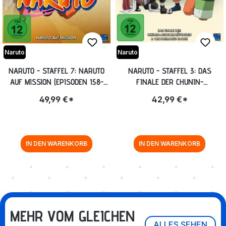
Naruto
Naruto
NARUTO - STAFFEL 7: NARUTO
NARUTO - STAFFEL 3: DAS
AUF MISSION (EPISODEN 158-
FINALE DER CHUNIN-
183, UNCUT) [DVD]
AUSWAHLPRÜFUNGEN &
49,99 €*
42,99 €*
OROCHIMARUS RACHE
(EPISODEN 53-80, UNCUT) [DVD]
IN DEN WARENKORB
IN DEN WARENKORB
MEHR VOM GLEICHEN
ALLES SEHEN