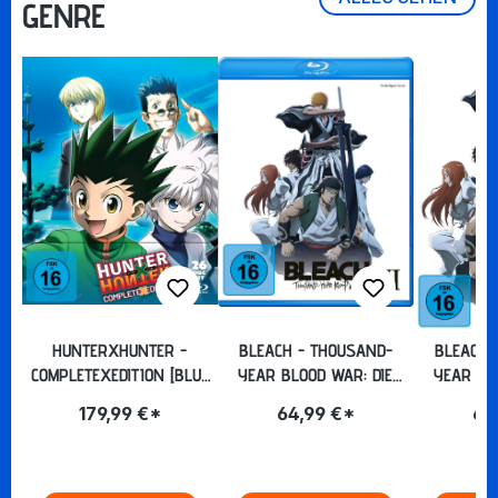
GENRE
HUNTERXHUNTER -
BLEACH - THOUSAND-
BLEACH 
COMPLETEXEDITION [BLU-
YEAR BLOOD WAR: DIE
YEAR BL
RAY]
KOMPLETTE DRITTE
KOMPLE
179,99 €*
64,99 €*
64
STAFFEL [BLU-RAY]
STAFFE