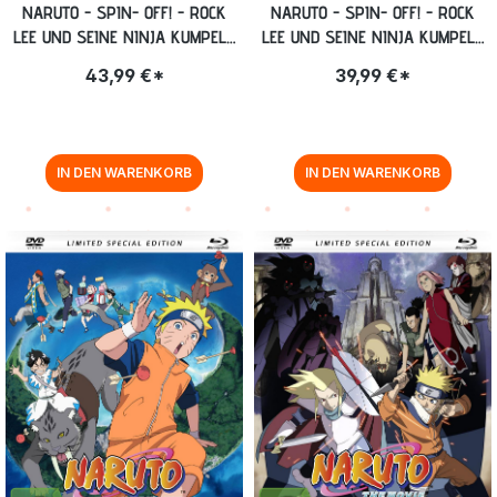
NARUTO - SPIN- OFF! - ROCK
NARUTO - SPIN- OFF! - ROCK
LEE UND SEINE NINJA KUMPELS
LEE UND SEINE NINJA KUMPELS
- VOLUME 3: EPISODE 27-39
- VOLUME 1: EPISODE 01-13
43,99 €*
39,99 €*
BLU-RAY
[DVD]
IN DEN WARENKORB
IN DEN WARENKORB