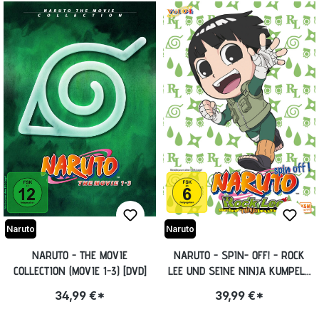
Naruto
Naruto
NARUTO - THE MOVIE
NARUTO - SPIN- OFF! - ROCK
COLLECTION (MOVIE 1-3) [DVD]
LEE UND SEINE NINJA KUMPELS
- VOLUME 4: EPISODE 40-51
34,99 €*
39,99 €*
[DVD]