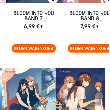
BLOOM INTO YOU
BLOOM INTO YO
BAND 7
BAND 8
(TASCHENBUCH)
(TASCHENBUCH)
6,99 €*
7,99 €*
IN DEN WARENKORB
IN DEN WARENKORB