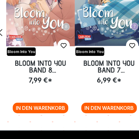
Bloom Into You
Bloom Into You
BLOOM INTO YOU
BLOOM INTO YOU
BAND 8
BAND 7
(TASCHENBUCH)
(TASCHENBUCH)
7,99 €*
6,99 €*
IN DEN WARENKORB
IN DEN WARENKORB
Zurück zur Vor-/Zurück-Navigation