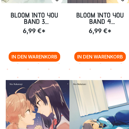
BLOOM INTO YOU
BLOOM INTO YOU
BAND 3
BAND 4
(TASCHENBUCH)
(TASCHENBUCH)
6,99 €*
6,99 €*
IN DEN WARENKORB
IN DEN WARENKORB
Zurück zur Vor-/Zurück-Navigation