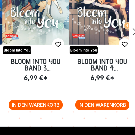
Bloom Into You
Bloom Into You
BLOOM INTO YOU
BLOOM INTO YOU
BAND 3
BAND 4
(TASCHENBUCH)
(TASCHENBUCH)
6,99 €*
6,99 €*
IN DEN WARENKORB
IN DEN WARENKORB