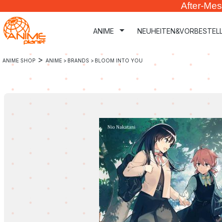
After-Mes
m Hauptinhalt springen
Zur Suche springen
Zur Hauptnavigation springen
ANIME
NEUHEITEN&VORBESTEL
>
ANIME SHOP
ANIME >
BRANDS >
BLOOM INTO YOU