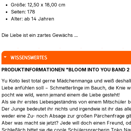
Größe: 12,50 x 18,00 cm
Seiten: 178
Alter: ab 14 Jahren
Die Liebe ist ein zartes Gewächs ...
WISSENSWERTES
PRODUKTINFORMATIONEN "BLOOM INTO YOU BAND 2
Yu Koito liest total gerne Mädchenmanga und weiß deshalb
Liebe anfühlen soll − Schmetterlinge im Bauch, die Knie
pocht wie wild, wenn jemand einem die Liebe gesteht!
Als sie ihr erstes Liebesgeständnis von einem Mitschüler b
Der Junge bedeutet ihr nichts und irgendwie ist ihr das alle
weder eine Zu- noch Absage zur großen Pärchenfrage gib
Aber was macht sie jetzt? Jede will doch einen Freund, od
Schließlich bittet sie die coole Schülersprecherin Toko N