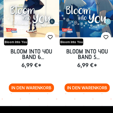
Bloom Into You
Bloom Into You
BLOOM INTO YOU
BLOOM INTO YOU
BAND 6
BAND 5
(TASCHENBUCH)
(TASCHENBUCH)
6,99 €*
6,99 €*
IN DEN WARENKORB
IN DEN WARENKORB