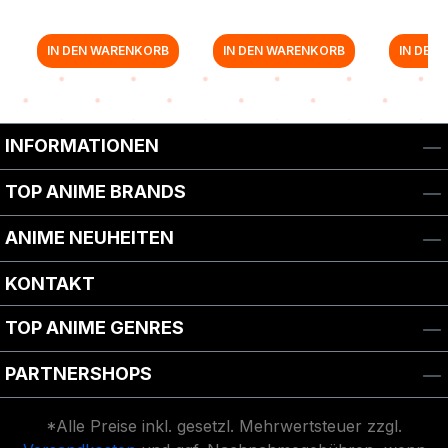
IN DEN WARENKORB
IN DEN WARENKORB
IN DEN
Zurück zur Vor-/Zurück-Navigation
INFORMATIONEN
TOP ANIME BRANDS
ANIME NEUHEITEN
KONTAKT
TOP ANIME GENRES
PARTNERSHOPS
*Alle Preise inkl. gesetzl. Mehrwertsteuer zzgl.