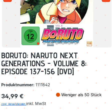
BORUTO: NARUTO NEXT
GENERATIONS - VOLUME 8:
EPISODE 137-156 [DVD]
Produktnummer:
1111842
Regulärer Preis:
Weniger als 50 Stück
34,99 €
inkl. MwSt
zzgl. Versandkosten