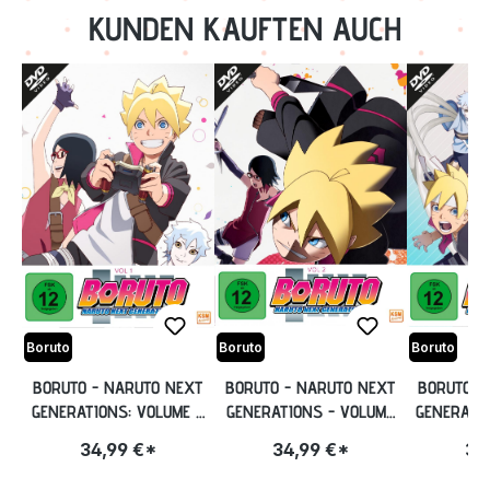
KUNDEN KAUFTEN AUCH
Boruto
Boruto
Boruto
BORUTO - NARUTO NEXT
BORUTO - NARUTO NEXT
BORUTO -
GENERATIONS: VOLUME 1:
GENERATIONS - VOLUME
GENERATIO
EPISODE 01-15 [DVD]
2: EPISODE 16-32 [DVD]
EPISODE
34,99 €*
34,99 €*
34