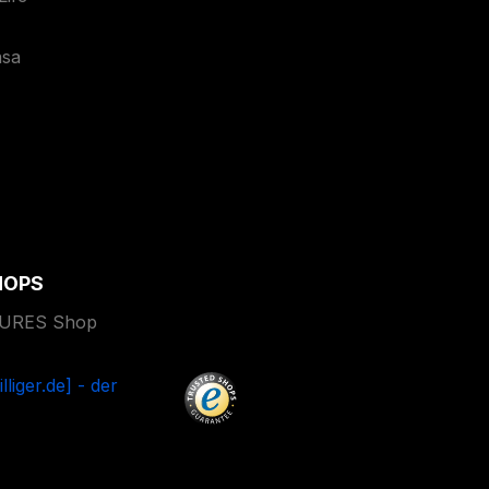
asa
HOPS
TURES Shop