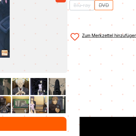
Blu-ray
DVD
(Diese Option ist zurzeit ni
(Diese Option ist
Zum Merkzettel hinzufüge