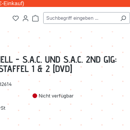
€-Einkauf)
Warenkorb enthält 0 Positionen. Der Ge
LL - S.A.C. UND S.A.C. 2ND GIG:
TAFFEL 1 & 2 [DVD]
82614
Nicht verfügbar
wSt