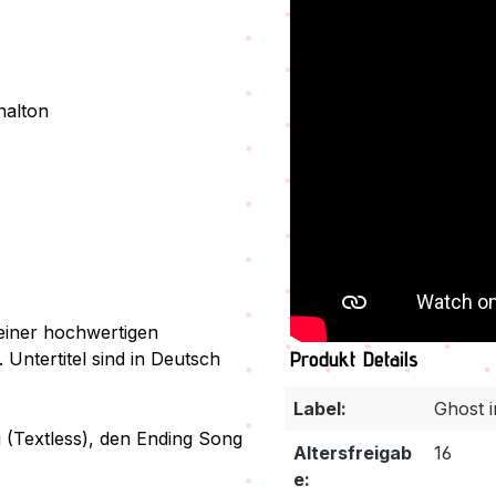
N
nalton
t einer hochwertigen
Produkt Details
Untertitel sind in Deutsch
Label:
Ghost i
g (Textless), den Ending Song
Altersfreigab
16
e: