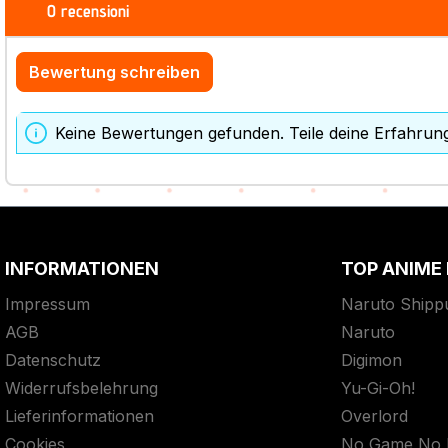
0 recensioni
Bewertung schreiben
Keine Bewertungen gefunden. Teile deine Erfahrun
INFORMATIONEN
TOP ANIME
Impressum
Naruto Shipp
AGB
Naruto
Datenschutz
Digimon
Widerrufsbelehrung
Yu-Gi-Oh!
Lieferinformationen
Overlord
Cookies
No Game No L