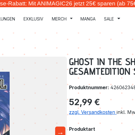
se-Rabatt: Mit ANIMAGIC26 jetzt 25€ sparen (ab 75
LUNGEN
EXKLUSIV
MERCH
MANGA
SALE
GHOST IN THE SHE
GESAMTEDITION S
Produktnummer:
42606234
Regulärer Preis:
52,99 €
zzgl. Versandkosten
inkl. M
auswählen
Produktart
→