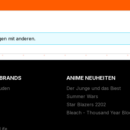
gen mit anderen.
 BRANDS
ANIME NEUHEITEN
uden
Der Junge und das Biest
Summer Wars
Star Blazers 2202
Bleach - Thousand Year Bl
ife