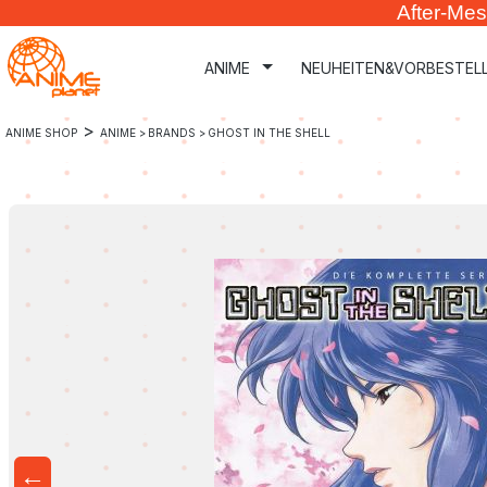
After-Mes
m Hauptinhalt springen
Zur Suche springen
Zur Hauptnavigation springen
ANIME
NEUHEITEN&VORBESTEL
>
ANIME SHOP
ANIME >
BRANDS >
GHOST IN THE SHELL
←