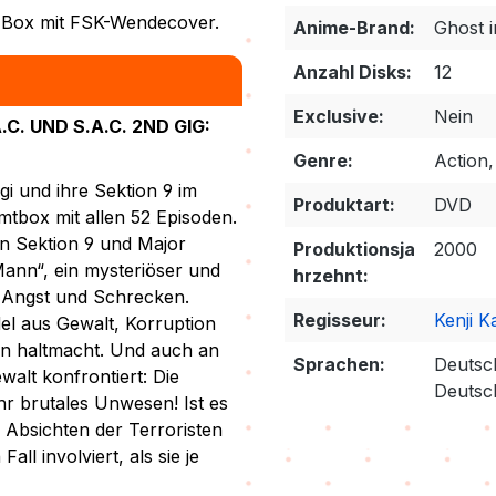
er Box mit FSK-Wendecover.
Anime-Brand:
Ghost i
Anzahl Disks:
12
Exclusive:
Nein
. UND S.A.C. 2ND GIG:
Genre:
Action,
i und ihre Sektion 9 im
Produktart:
DVD
tbox mit allen 52 Episoden.
n Sektion 9 und Major
Produktionsja
2000
ann“, ein mysteriöser und
hrzehnt:
r Angst und Schrecken.
Regisseur:
Kenji 
del aus Gewalt, Korruption
en haltmacht. Und auch an
Sprachen:
Deutsch
walt konfrontiert: Die
Deutsch
hr brutales Unwesen! Ist es
Absichten der Terroristen
all involviert, als sie je