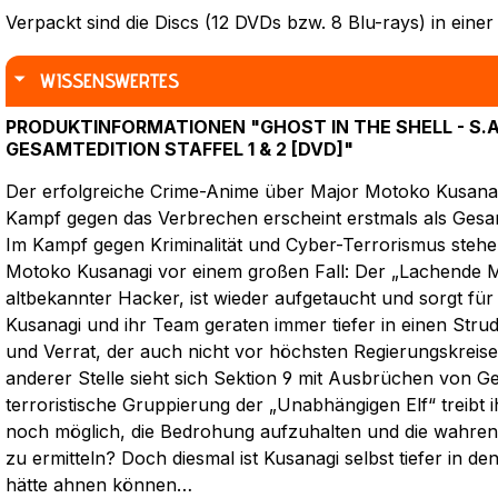
Verpackt sind die Discs (12 DVDs bzw. 8 Blu-rays) in ein
WISSENSWERTES
PRODUKTINFORMATIONEN "GHOST IN THE SHELL - S.A.C
GESAMTEDITION STAFFEL 1 & 2 [DVD]"
Der erfolgreiche Crime-Anime über Major Motoko Kusanag
Kampf gegen das Verbrechen erscheint erstmals als Gesam
Im Kampf gegen Kriminalität und Cyber-Terrorismus stehe
Motoko Kusanagi vor einem großen Fall: Der „Lachende M
altbekannter Hacker, ist wieder aufgetaucht und sorgt fü
Kusanagi und ihr Team geraten immer tiefer in einen Stru
und Verrat, der auch nicht vor höchsten Regierungskreis
anderer Stelle sieht sich Sektion 9 mit Ausbrüchen von Ge
terroristische Gruppierung der „Unabhängigen Elf“ treibt i
noch möglich, die Bedrohung aufzuhalten und die wahren 
zu ermitteln? Doch diesmal ist Kusanagi selbst tiefer in den F
hätte ahnen können…