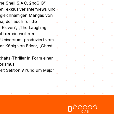
the Shell S.A.C. 2ndGIG“
en, exklusiver Interviews und
en gleichnamigen Mangas von
, der auch für die
al Eleven“, „The Laughing
 hier ein weiterer
“-Universum, produziert vom
Der König von Eden“, „Ghost
hafts-Thriller in Form einer
orismus,
nheit Sektion 9 rund um Major
0
0 / 5