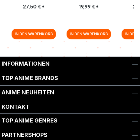
[BLU-RAY]
SPECIAL EDITION IM
27,50 €*
19,99 €*
27
MEDIABOOK) [DVD + BLU-
RAY]
IN DEN WARENKORB
IN DEN WARENKORB
IN DEN
Zurück zur Vor-/Zurück-Navigation
INFORMATIONEN
TOP ANIME BRANDS
ANIME NEUHEITEN
KONTAKT
TOP ANIME GENRES
PARTNERSHOPS