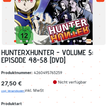
HUNTERXHUNTER - VOLUME 5:
EPISODE 48-58 [DVD]
Produktnummer:
4260495765259
Regulärer Preis:
Nicht verfügbar
27,50 €
inkl. MwSt
zzgl. Versandkosten
auswählen
Produktart