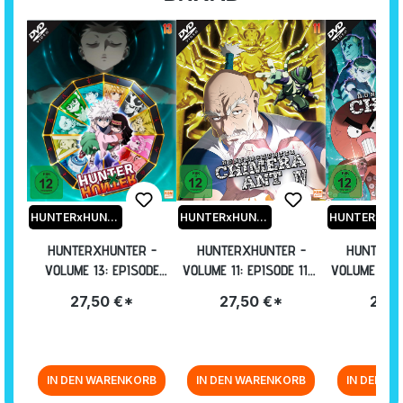
HUNTERxHUNTER
HUNTERxHUNTER
HUNTERXHUNTER -
HUNTERXHUNTER -
HUNTERX
VOLUME 13: EPISODE
VOLUME 11: EPISODE 113-
VOLUME 10: 
137-148 [DVD]
124 [DVD]
112 
27,50 €*
27,50 €*
27,5
IN DEN WARENKORB
IN DEN WARENKORB
IN DEN W