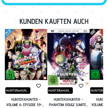
Zurück zur Vor-/Zurück-Navigation
KUNDEN KAUFTEN AUCH
HUNTERxHUNTER
HUNTERxHUNTER
HUNTERXHUNTER -
HUNTERXHUNTER -
HUNTER
VOLUME 6: EPISODE 59-67
PHANTOM ROUGE (LIMITED
VOLUME 2: