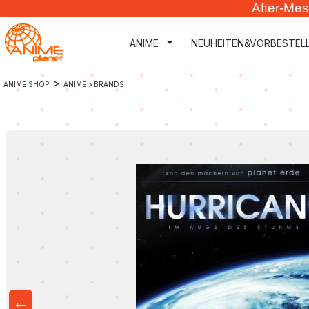
After-Mes
m Hauptinhalt springen
Zur Suche springen
Zur Hauptnavigation springen
ANIME
NEUHEITEN&VORBESTEL
>
ANIME SHOP
ANIME >
BRANDS
←