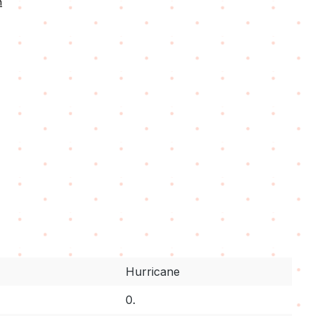
n
Hurricane
0.