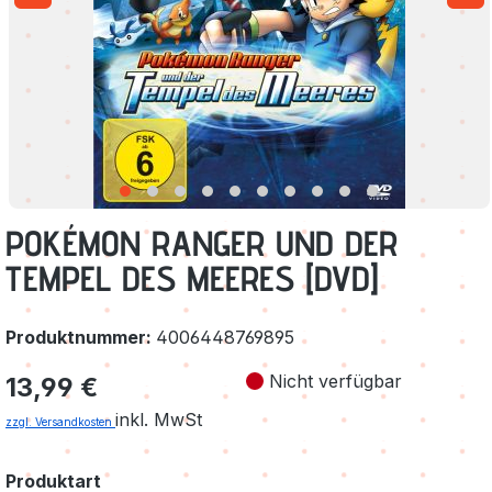
POKÉMON RANGER UND DER
TEMPEL DES MEERES [DVD]
Produktnummer:
4006448769895
Regulärer Preis:
Nicht verfügbar
13,99 €
inkl. MwSt
zzgl. Versandkosten
auswählen
Produktart