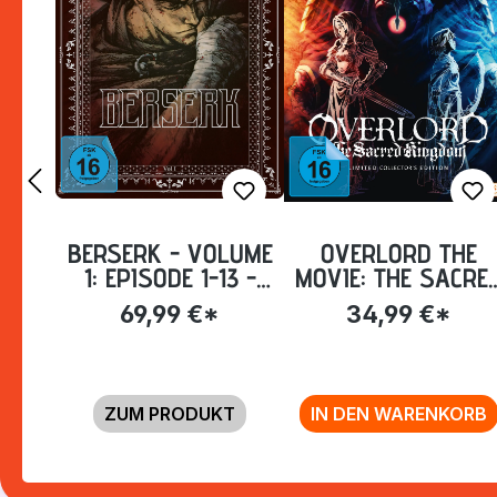
BERSERK - VOLUME
OVERLORD THE
1: EPISODE 1-13 -
MOVIE: THE SACRE
LIMITED STEELBOOK
KINGDOM -
69,99 €*
34,99 €*
[BLU-RAY]
COLLECTOR'S
EDITION [BLU-RAY
ZUM PRODUKT
IN DEN WARENKORB
Zurück zur Vor-/Zurück-Navigation