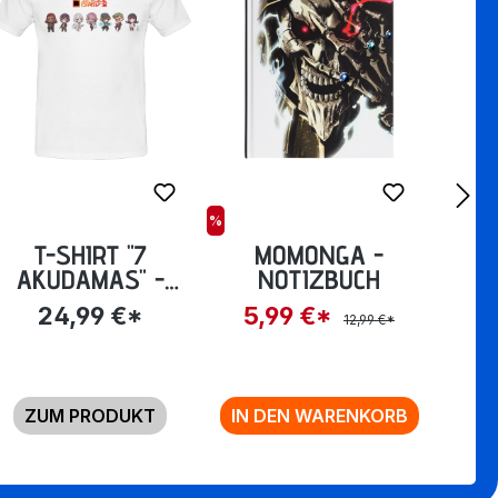
%
T-SHIRT "7
MOMONGA -
MON
AKUDAMAS" -
NOTIZBUCH
AKUDAMA DRIVE S
P
24,99 €*
5,99 €*
12,99 €*
ZUM PRODUKT
IN DEN WARENKORB
Z