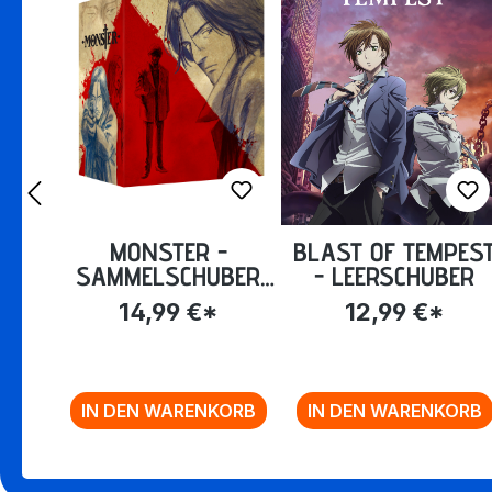
MONSTER -
BLAST OF TEMPES
SAMMELSCHUBER
- LEERSCHUBER
INKL. HARDCOVER-
14,99 €*
12,99 €*
ARTBOOK
IN DEN WARENKORB
IN DEN WARENKORB
Zurück zur Vor-/Zurück-Navigation