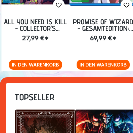
ALL YOU NEED IS KILL
PROMISE OF WIZAR
- COLLECTOR'S
- GESAMTEDITION:
EDITION (BLU-RAY)
EP.01-12 [BLU-RAY]
27,99 €*
69,99 €*
IN DEN WARENKORB
IN DEN WARENKORB
Zurück zur Vor-/Zurück-Navigation
TOPSELLER