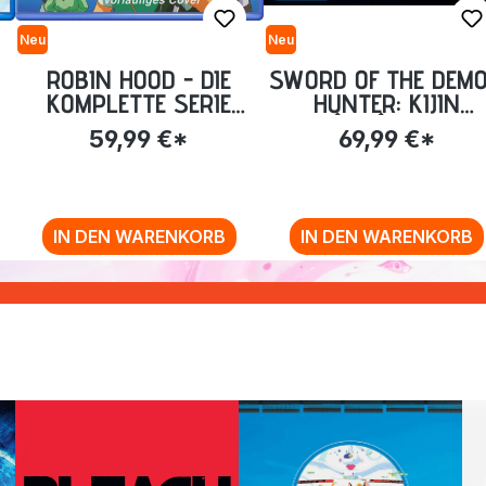
Neu
Neu
D
ROBIN HOOD - DIE
SWORD OF THE DEM
KOMPLETTE SERIE
HUNTER: KIJIN
(INKL. FILM) [BLU-RAY]
GENTÔSHÔ - VOLUM
59,99 €*
69,99 €*
2: EP. 13-24 [BLU-RA
IN DEN WARENKORB
IN DEN WARENKORB