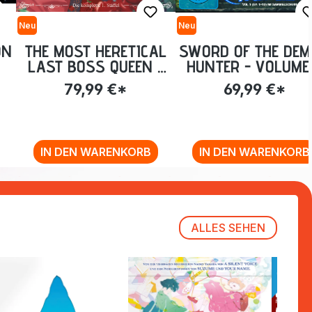
Neu
Neu
ON
THE MOST HERETICAL
SWORD OF THE DE
LAST BOSS QUEEN -
HUNTER - VOLUME 
E
DIE KOMPLETTE ERSTE
EPISODE 01-12 [BL
79,99 €*
69,99 €*
Y]
STAFFEL [BLU-RAY]
RAY]
IN DEN WARENKORB
IN DEN WARENKORB
ALLES SEHEN