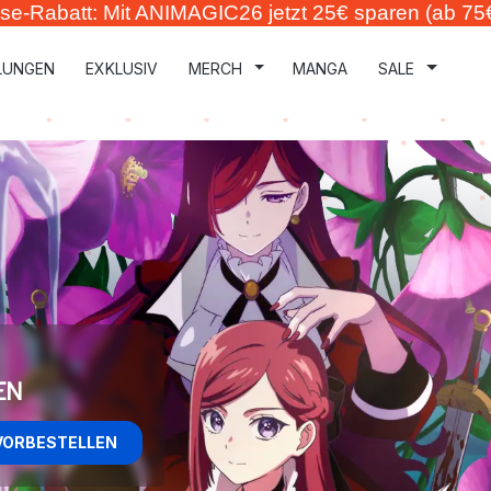
se-Rabatt: Mit ANIMAGIC26 jetzt 25€ sparen (ab 75
LUNGEN
EXKLUSIV
MERCH
MANGA
SALE
ouse
EN
CTION
VORBESTELLEN
VORBESTELLEN
VORBESTELLEN
VORBESTELLEN
VORBESTELLEN
VORBESTELLEN
VORBESTELLEN
ZT KAUFEN