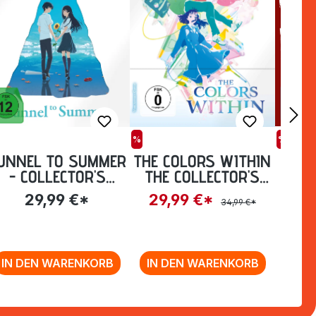
%
%
UNNEL TO SUMMER
THE COLORS WITHIN
MONS
- COLLECTOR'S
THE COLLECTOR'S
1: E
EDITION [BLU-RAY]
EDITION INKL.
STE
29,99 €*
29,99 €*
44
34,99 €*
BONUS-BD UND OST
[BLU-RAY]
IN DEN WARENKORB
IN DEN WARENKORB
IN 