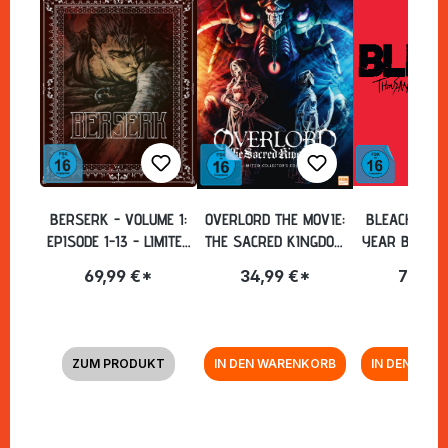
BERSERK - VOLUME 1:
OVERLORD THE MOVIE:
BLEACH - T
EPISODE 1-13 - LIMITED
THE SACRED KINGDOM
YEAR BLOOD 
STEELBOOK [BLU-RAY]
- COLLECTOR'S EDITION
KOMPLETTE
69,99 €*
34,99 €*
79,99
[BLU-RAY]
STAFFEL - CO
EDITON I
HARDCOVER-
[BLU-RAY] 
ZUM PRODUKT
IN DEN WARENKORB
IN DEN WAR
ANIME PL
Zurück zur Vor-/Zurück-Navigation