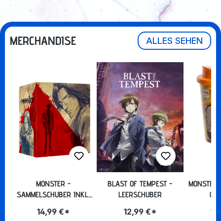
MERCHANDISE
ALLES SEHEN
MONSTER -
BLAST OF TEMPEST -
MONSTER 
SAMMELSCHUBER INKL.
LEERSCHUBER
GO
HARDCOVER-ARTBOOK
14,99 €*
12,99 €*
14