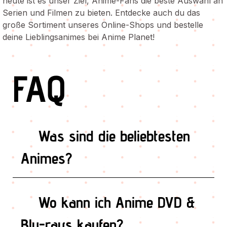
heute ist es unser Ziel, Anime-Fans die beste Auswahl an
Serien und Filmen zu bieten. Entdecke auch du das
große Sortiment unseres Online-Shops und bestelle
deine Lieblingsanimes bei Anime Planet!
FAQ
Was sind die beliebtesten
Animes?
Bei uns im Shop zählen unter anderem Naruto,
Wo kann ich Anime DVD &
Naruto Shippuden, Digimon, Yu-Gi-Oh! und
Overlord zu den beliebtesten Animes.
Blu-rays kaufen?