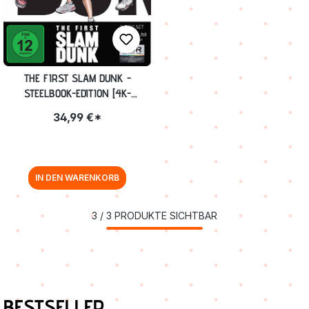
THE FIRST SLAM DUNK -
STEELBOOK-EDITION [4K-
UHD+BLU-RAY] (EXKL. ANIME
34,99 €*
PLANET)
IN DEN WARENKORB
3
/
3
PRODUKTE SICHTBAR
Produktgalerie überspringen
BESTSELLER