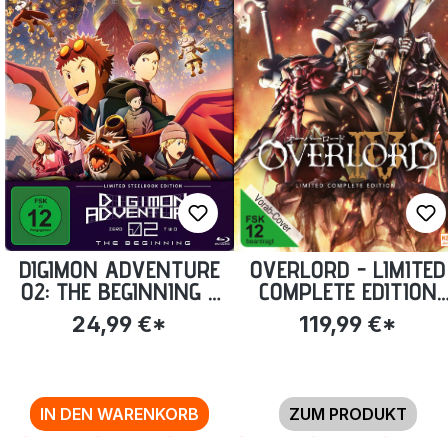
DIGIMON ADVENTURE
OVERLORD - LIMITED
02: THE BEGINNING -
COMPLETE EDITION
STEELBOOK EDITION
STAFFEL 4 (13
24,99 €*
119,99 €*
[BLU-RAY] (EXKL.
EPISODEN) [BLU-RAY
ANIME PLANET)
IN DEN WARENKORB
ZUM PRODUKT