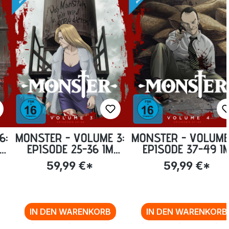
6:
MONSTER - VOLUME 3:
MONSTER - VOLUME
VA
EPISODE 25-36 IM
EPISODE 37-49 I
-
STEELBOOK [BLU-RAY]
STEELBOOK [BLU-R
59,99 €*
59,99 €*
IN DEN WARENKORB
IN DEN WARENKORB