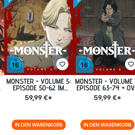
MONSTER - VOLUME 5:
MONSTER - VOLUME 
EPISODE 50-62 IM
EPISODE 63-74 + O
STEELBOOK [BLU-RAY]
IM STEELBOOK [BLU
59,99 €*
59,99 €*
]
RAY]
IN DEN WARENKORB
IN DEN WARENKORB