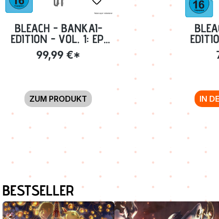
BLEACH - BANKAI-
BLEA
EDITION - VOL. 1: EP.
EDITI
01-109 [BLU-RAY]
EP. 11
99,99 €*
ZUM PRODUKT
IN D
Produktgalerie überspringen
BESTSELLER