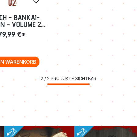
CH - BANKAI-
ON - VOLUME 2:
0-189 [BLU-RAY]
79,99 €*
EN WARENKORB
2
/
2
PRODUKTE SICHTBAR