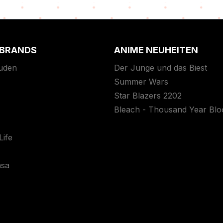
 BRANDS
ANIME NEUHEITEN
uden
Der Junge und das Biest
Summer Wars
Star Blazers 2202
Bleach - Thousand Year Bl
ife
asa