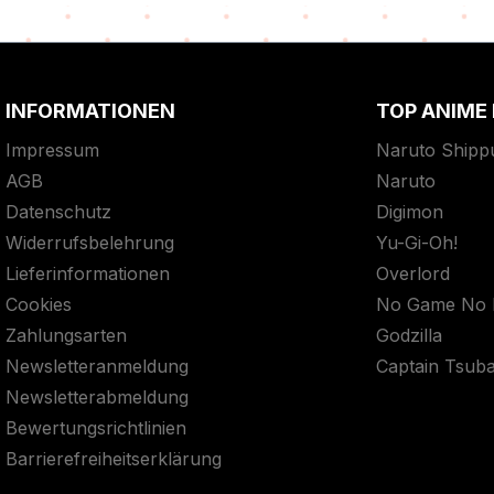
INFORMATIONEN
TOP ANIME
Impressum
Naruto Shipp
AGB
Naruto
Datenschutz
Digimon
Widerrufsbelehrung
Yu-Gi-Oh!
Lieferinformationen
Overlord
Cookies
No Game No L
Zahlungsarten
Godzilla
Newsletteranmeldung
Captain Tsub
Newsletterabmeldung
Bewertungsrichtlinien
Barrierefreiheitserklärung