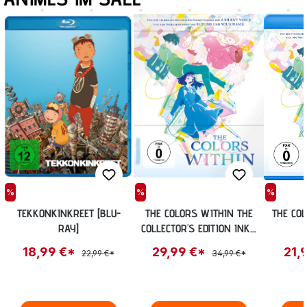
%
%
%
TEKKONKINKREET [BLU-
THE COLORS WITHIN THE
THE COL
RAY]
COLLECTOR'S EDITION INKL.
BONUS-BD UND OST [BLU-
18,99 €*
29,99 €*
21,
22,99 €*
34,99 €*
RAY]