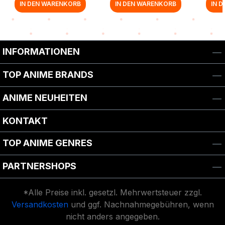
IN DEN WARENKORB
IN DEN WARENKORB
IN 
INFORMATIONEN
TOP ANIME BRANDS
ANIME NEUHEITEN
KONTAKT
TOP ANIME GENRES
PARTNERSHOPS
*Alle Preise inkl. gesetzl. Mehrwertsteuer zzgl.
Versandkosten
und ggf. Nachnahmegebühren, wenn
nicht anders angegeben.