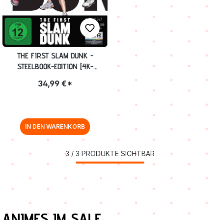
THE FIRST SLAM DUNK -
STEELBOOK-EDITION [4K-
UHD+BLU-RAY] (EXKL. ANIME
34,99 €*
PLANET)
IN DEN WARENKORB
3
/
3
PRODUKTE SICHTBAR
Produktgalerie überspringen
ANIMES IM SALE