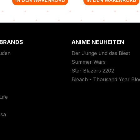
 BRANDS
ANIME NEUHEITEN
uden
Der Junge und das Biest
Summer Wars
Star Blazers 2202
Bleach - Thousand Year Bl
ife
asa