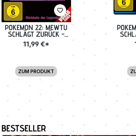
POKÉMON 22: MEWTU
POKÉM
SCHLÄGT ZURÜCK -
SCHL
EVOLUTION [DVD]
EVOLU
11,99 €*
ZUM PRODUKT
Z
Produktgalerie überspringen
BESTSELLER