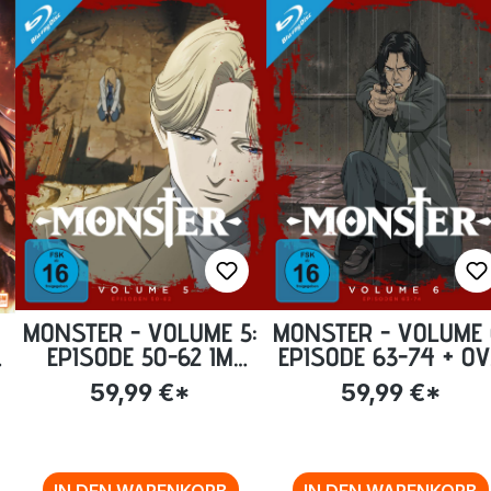
MONSTER - VOLUME 5:
MONSTER - VOLUME 
EPISODE 50-62 IM
EPISODE 63-74 + O
STEELBOOK [BLU-RAY]
IM STEELBOOK [BLU
59,99 €*
59,99 €*
]
RAY]
IN DEN WARENKORB
IN DEN WARENKORB