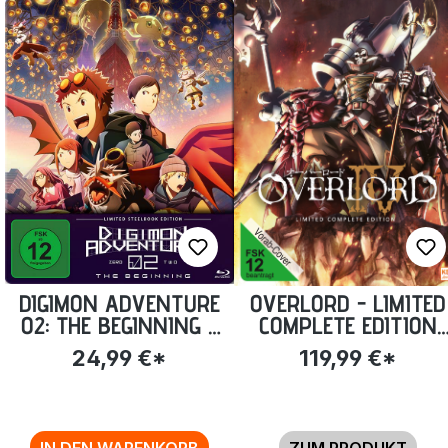
DIGIMON ADVENTURE
OVERLORD - LIMITED
02: THE BEGINNING -
COMPLETE EDITION
STEELBOOK EDITION
STAFFEL 4 (13
24,99 €*
119,99 €*
[BLU-RAY] (EXKL.
EPISODEN) [BLU-RAY
ANIME PLANET)
IN DEN WARENKORB
ZUM PRODUKT