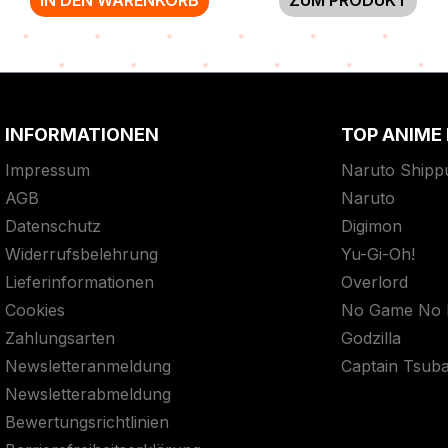
INFORMATIONEN
TOP ANIME
Impressum
Naruto Shipp
AGB
Naruto
Datenschutz
Digimon
Widerrufsbelehrung
Yu-Gi-Oh!
Lieferinformationen
Overlord
Cookies
No Game No L
Zahlungsarten
Godzilla
Newsletteranmeldung
Captain Tsub
Newsletterabmeldung
Bewertungsrichtlinien