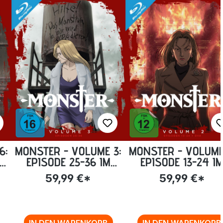
6:
MONSTER - VOLUME 3:
MONSTER - VOLUME
VA
EPISODE 25-36 IM
EPISODE 13-24 I
-
STEELBOOK [BLU-RAY]
STEELBOOK [BLU-R
59,99 €*
59,99 €*
IN DEN WARENKORB
IN DEN WARENKORB