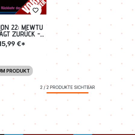
ON 22: MEWTU
ÄGT ZURÜCK -
TION BLU-RAY
15,99 €*
UM PRODUKT
2
/
2
PRODUKTE SICHTBAR