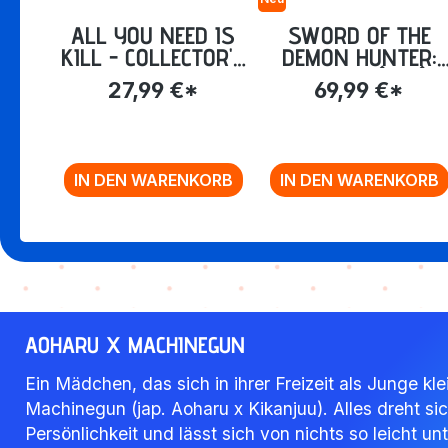
ALL YOU NEED IS
SWORD OF THE
KILL - COLLECTOR'S
DEMON HUNTER:
EDITION (BLU-RAY)
KIJIN GENTÔSHÔ -
27,99 €*
69,99 €*
VOLUME 2: EP. 13-2
[BLU-RAY]
IN DEN WARENKORB
IN DEN WARENKORB
Zurück zur Vor-/Zurück-Navigation
AOHARU X MACHINEGUN
Ein Mädchen, das sich in ihrer Freizeit als Junge k
Machinegun (jap. Aoharu x Kikanjuu). Alles dreht s
Persönlichkeit und lässt sich von nichts so leicht u