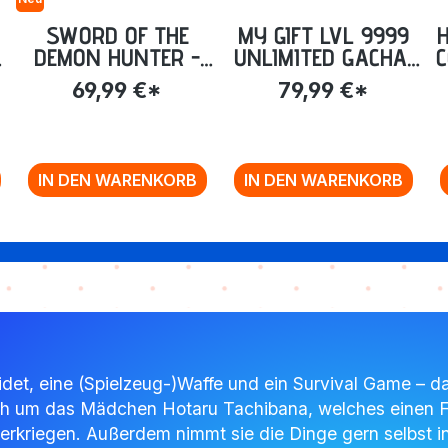
SWORD OF THE
MY GIFT LVL 9999
DEMON HUNTER -
UNLIMITED GACHA:
C
VOLUME 1: EPISODE
BACKSTABBED IN A
69,99 €*
79,99 €*
4
01-12 [BLU-RAY]
BACKWATER
DUNGEON, I’M OUT
FOR REVENGE! -
COMPLETE EDITION
IN DEN WARENKORB
IN DEN WARENKORB
[BLU-RAY]
leidet, eine (Spielzeug-)Waffe und ein Survival Game –
ich um das Mädchen Hotaru Tachibana, welches einen Fai
nterkriegen. Außerdem nimmt sie die Dinge gern selbst in