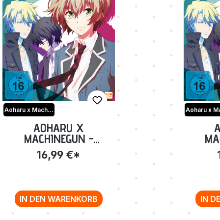
Aoharu x Machinegun
AOHARU X
MACHINEGUN -
MA
VOLUME 1: EPISODE 01-
VOLUME
16,99 €*
04 BLU-RAY
IN DEN WARENKORB
IN D