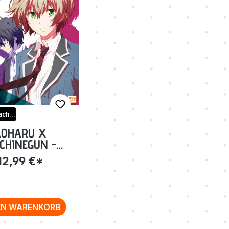
Aoharu x Machinegun
AOHARU X
CHINEGUN -
 1: EPISODE 01-
12,99 €*
04 [DVD]
EN WARENKORB