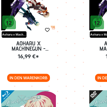
Aoharu x Machinegun
AOHARU X
MACHINEGUN -
MA
VOLUME 3: EPISODE
VOLU
16,99 €*
09-13 BLU-RAY
0
IN DEN WARENKORB
IN D