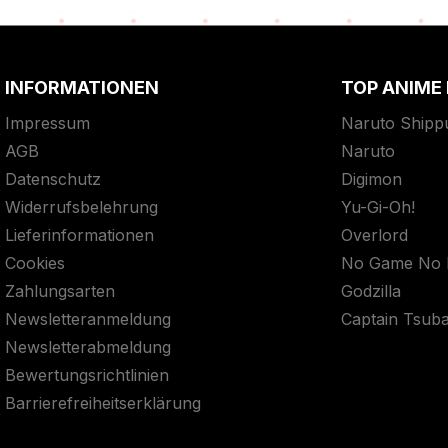
INFORMATIONEN
TOP ANIME
Impressum
Naruto Shipp
AGB
Naruto
Datenschutz
Digimon
Widerrufsbelehrung
Yu-Gi-Oh!
Lieferinformationen
Overlord
Cookies
No Game No L
Zahlungsarten
Godzilla
Newsletteranmeldung
Captain Tsub
Newsletterabmeldung
Bewertungsrichtlinien
Barrierefreiheitserklärung