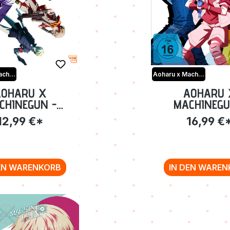
Aoharu x Machinegun
Aoharu x Machinegun
AOHARU X
AOHARU 
CHINEGUN -
MACHINEGU
ME 3: EPISODE
VOLUME 2: EP
12,99 €*
16,99 €
9-13 [DVD]
05-08 BLU
EN WARENKORB
IN DEN WAREN