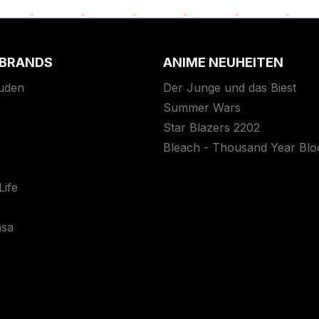
 BRANDS
ANIME NEUHEITEN
uden
Der Junge und das Biest
Summer Wars
Star Blazers 2202
Bleach - Thousand Year Bl
ife
asa