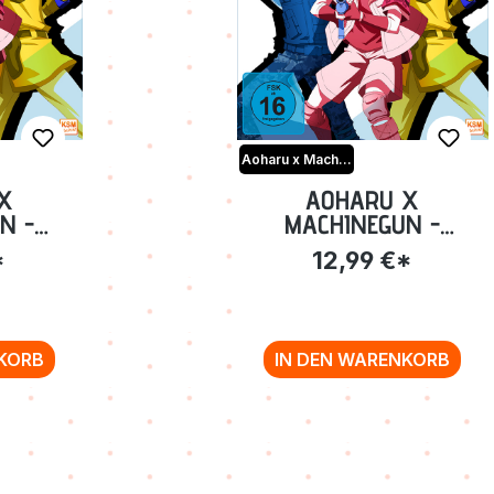
Aoharu x Machinegun
X
AOHARU X
N -
MACHINEGUN -
ISODE
VOLUME 2: EPISODE
*
12,99 €*
-RAY
05-08 [DVD]
KORB
IN DEN WARENKORB