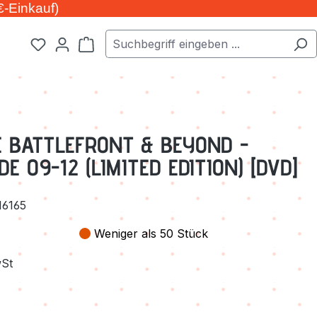
€-Einkauf)
Warenkorb enthält 0 Positionen. Der Ge
 BATTLEFRONT & BEYOND -
E 09-12 (LIMITED EDITION) [DVD]
16165
Weniger als 50 Stück
wSt