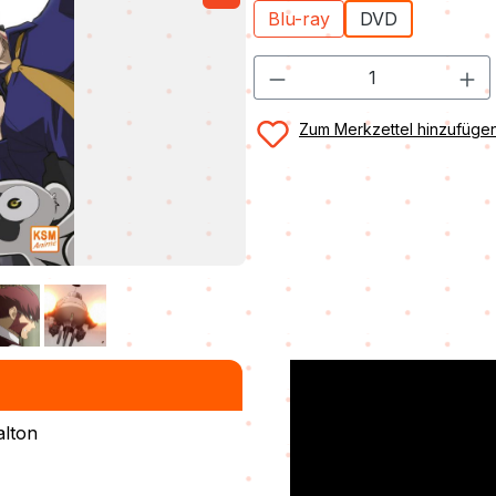
Blu-ray
DVD
Zum Merkzettel hinzufüge
alton