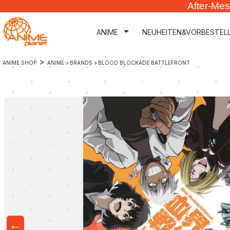
After-Mes
m Hauptinhalt springen
Zur Suche springen
Zur Hauptnavigation springen
ANIME
NEUHEITEN&VORBESTEL
>
ANIME SHOP
ANIME >
BRANDS >
BLOOD BLOCKADE BATTLEFRONT
←