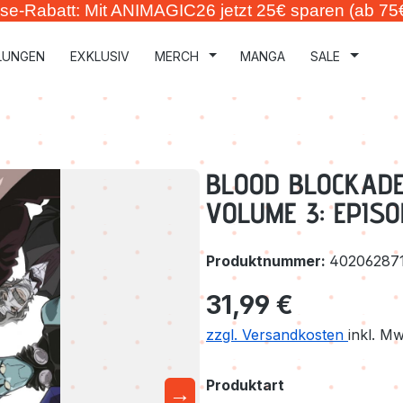
se-Rabatt: Mit ANIMAGIC26 jetzt 25€ sparen (ab 75
LUNGEN
EXKLUSIV
MERCH
MANGA
SALE
BLOOD BLOCKADE
VOLUME 3: EPISOD
Produktnummer:
40206287
Regulärer Preis:
31,99 €
zzgl. Versandkosten
inkl. M
auswählen
Produktart
→