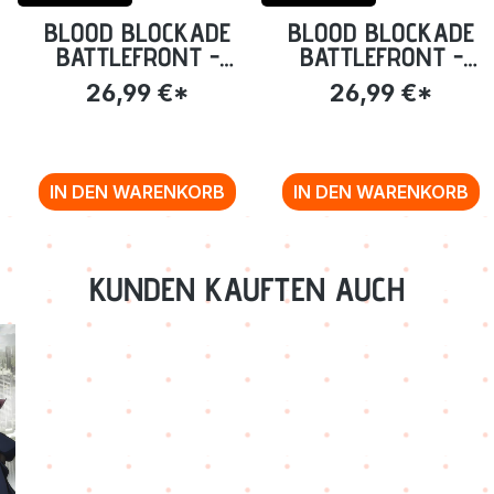
BLOOD BLOCKADE
BLOOD BLOCKADE
BATTLEFRONT -
BATTLEFRONT -
:
VOLUME 2: EPISODE
VOLUME 1: EPISODE 1-
26,99 €*
26,99 €*
6-9 [DVD]
5 [DVD]
IN DEN WARENKORB
IN DEN WARENKORB
KUNDEN KAUFTEN AUCH