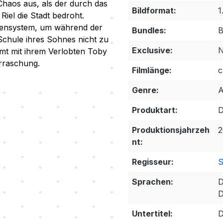
Chaos aus, als der durch das
Bildformat:
1
Riel die Stadt bedroht.
fensystem
, um während der
Bundles:
B
Schule ihres Sohnes nicht zu
Exclusive:
N
t mit ihrem Verlobten Toby
erraschung.
Filmlänge:
c
Genre:
A
Produktart:
Produktionsjahrzeh
2
nt:
Regisseur:
S
Sprachen:
D
D
Untertitel:
D