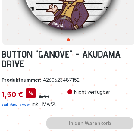
BUTTON "GANOVE" - AKUDAMA
DRIVE
Produktnummer:
4260623487152
Verkaufspreis:
Nicht verfügbar
%
1,50 €
Regulärer Preis:
2,50 €
inkl. MwSt
zzgl. Versandkosten
In den Warenkorb