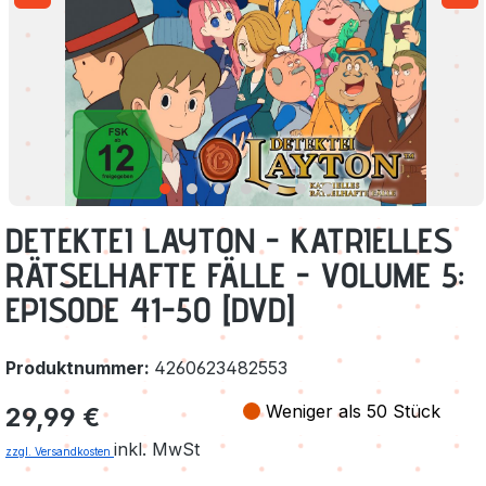
DETEKTEI LAYTON - KATRIELLES
RÄTSELHAFTE FÄLLE - VOLUME 5:
EPISODE 41-50 [DVD]
Produktnummer:
4260623482553
Regulärer Preis:
Weniger als 50 Stück
29,99 €
inkl. MwSt
zzgl. Versandkosten