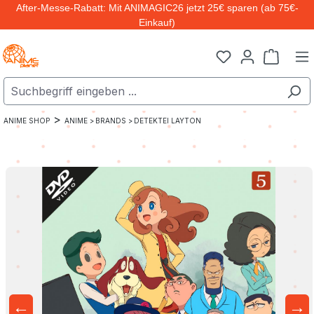
After-Messe-Rabatt: Mit ANIMAGIC26 jetzt 25€ sparen (ab 75€-
Zum Hauptinhalt springen
Einkauf)
Warenk
>
ANIME SHOP
ANIME >
BRANDS >
DETEKTEI LAYTON
←
→