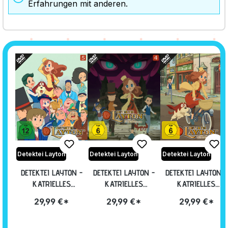
Erfahrungen mit anderen.
Detektei Layton
Detektei Layton
Detektei Layton
DETEKTEI LAYTON -
DETEKTEI LAYTON -
DETEKTEI LAYTON -
KATRIELLES
KATRIELLES
KATRIELLES
RÄTSELHAFTE FÄLLE
RÄTSELHAFTE FÄLLE
RÄTSELHAFTE FÄLL
29,99 €*
29,99 €*
29,99 €*
- VOLUME 5:
- VOLUME 4:
- VOLUME 3:
EPISODE 41-50 [DVD]
EPISODE 31-40 [DVD]
EPISODE 21-30 [DVD