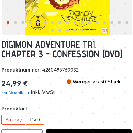
DIGIMON ADVENTURE TRI.
CHAPTER 3 - CONFESSION [DVD]
Produktnummer:
4260495760032
Regulärer Preis:
Weniger als 50 Stück
24,99 €
inkl. MwSt
zzgl. Versandkosten
auswählen
Produktart
Blu-ray
DVD