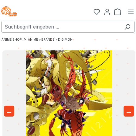
Zum Hauptinhalt springen
Warenk
>
ANIME SHOP
ANIME >
BRANDS >
DIGIMON
←
→