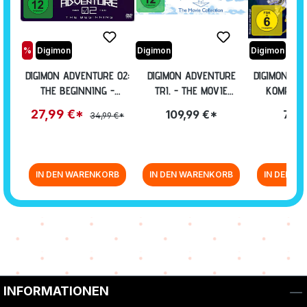
%
Digimon
Digimon
Digimon
DIGIMON ADVENTURE 02:
DIGIMON ADVENTURE
DIGIMON FRO
THE BEGINNING -
TRI. - THE MOVIE
KOMPLETT
STEELBOOK EDITION
COLLECTION [DVD]
EPISODEN 0
27,99 €*
109,99 €*
71,9
34,99 €*
[DVD] (EXKL. ANIME
PLANET)
IN DEN WARENKORB
IN DEN WARENKORB
IN DEN W
Zurück zur Vor-/Zurück-Navigation
INFORMATIONEN