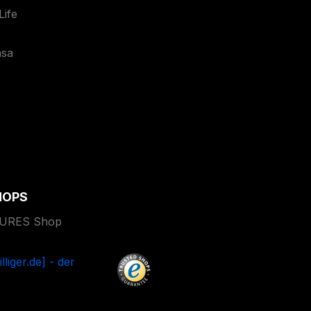
ife
asa
HOPS
TURES Shop