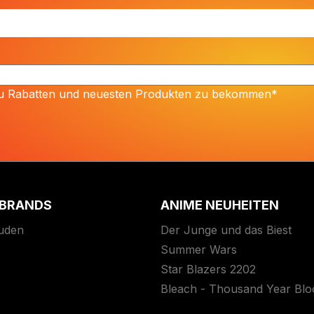
 zu Rabatten und neuesten Produkten zu bekommen*
 BRANDS
ANIME NEUHEITEN
uden
Der Junge und das Biest
Summer Wars
Star Blazers 2202
Bleach - Thousand Year Bl