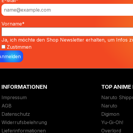
E-Mail*
Vorname*
Ja, ich möchte den Shop Newsletter erhalten, um Infos
Zustimmen
Anmelden
INFORMATIONEN
TOP ANIME
Impressum
Naruto Shipp
AGB
Naruto
Datenschutz
Digimon
Widerrufsbelehrung
Yu-Gi-Oh!
Lieferinformationen
Overlord