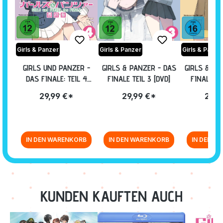
Girls & Panzer
Girls & Panzer
Girls & Panze
GIRLS UND PANZER -
GIRLS & PANZER - DAS
GIRLS & PA
DAS FINALE: TEIL 4
FINALE TEIL 3 [DVD]
FINALE TE
[DVD]
29,99 €*
29,99 €*
24,9
IN DEN WARENKORB
IN DEN WARENKORB
IN DEN W
Zurück zur Vor-/Zurück-Navigation
KUNDEN KAUFTEN AUCH