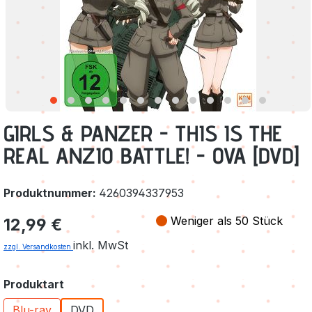
GIRLS & PANZER - THIS IS THE
REAL ANZIO BATTLE! - OVA [DVD]
Produktnummer:
4260394337953
Regulärer Preis:
Weniger als 50 Stück
12,99 €
inkl. MwSt
zzgl. Versandkosten
auswählen
Produktart
Blu-ray
DVD