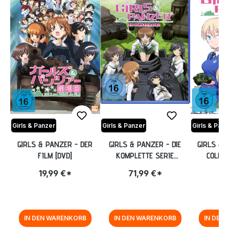
Girls & Panzer
Girls & Panzer
Girls & Panz
GIRLS & PANZER - DER
GIRLS & PANZER - DIE
GIRLS & 
FILM [DVD]
KOMPLETTE SERIE
COLLEC
(VOLUME 1-3 + OVA) [BLU-
19,99 €*
71,99 €*
9,
RAY]
IN DEN WARENKORB
IN DEN WARENKORB
IN DEN