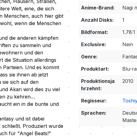
schen, Häusern, Straßen,
Anime-Brand:
Nagi 
re Welt, eine, die sich
en Menschen, auch hier gibt
Anzahl Disks:
1
s wohl, wenn die Menschen
Bildformat:
1.78:1
 und die anderen kämpfen
Exclusive:
Nein
hriften zu sammeln und
bewohnern und den
Genre:
Fantas
die Situation allerdings
n Parteien. Und es kommt
Produktart:
Blu-r
ss sie ihnen ab jetzt
Produktionsja
2010
 sie sich auf den
hrzehnt:
nd Akari wird dies zu viel
ken zu kehren…
Regisseur:
Toshi
aucht ein in die bunte und
Sprachen:
Deuts
ntasy und ist dabei
Maste
 schließt. Produziert wurde
uch für "Angel Beats!"