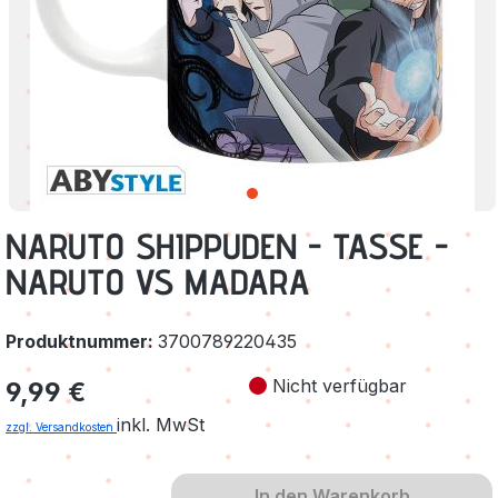
NARUTO SHIPPUDEN - TASSE -
NARUTO VS MADARA
Produktnummer:
3700789220435
Regulärer Preis:
Nicht verfügbar
9,99 €
inkl. MwSt
zzgl. Versandkosten
In den Warenkorb