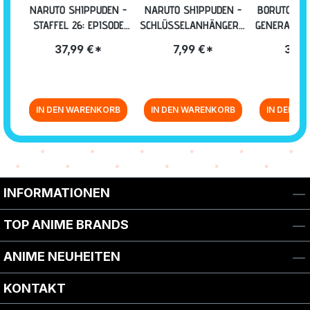
NARUTO SHIPPUDEN -
NARUTO SHIPPUDEN -
BORUTO: N
STAFFEL 26: EPISODE
SCHLÜSSELANHÄNGER -
GENERATION
714-720 (UNCUT) BLU-
UCHIHA
14: EPISO
37,99 €*
7,99 €*
34,9
RAY
[D
IN DEN WARENKORB
IN DEN WARENKORB
IN DEN W
Zurück zur Vor-/Zurück-Navigation
INFORMATIONEN
TOP ANIME BRANDS
ANIME NEUHEITEN
KONTAKT