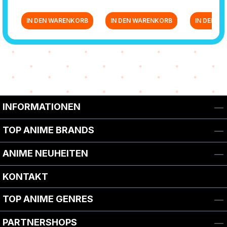
IN DEN WARENKORB
IN DEN WARENKORB
IN DEN W
Zurück zur Vor-/Zurück-Navigation
INFORMATIONEN
TOP ANIME BRANDS
ANIME NEUHEITEN
KONTAKT
TOP ANIME GENRES
PARTNERSHOPS