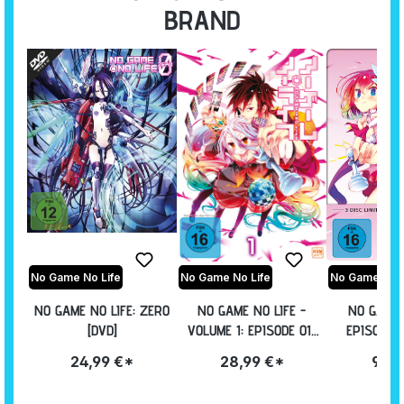
BRAND
No Game No Life
No Game No Life
No Game No L
NO GAME NO LIFE: ZERO
NO GAME NO LIFE -
NO GAME 
[DVD]
VOLUME 1: EPISODE 01-
EPISODE 1 
04 [DVD]
GESAMTED
24,99 €*
28,99 €*
99,9
LIMITIERTE
[D