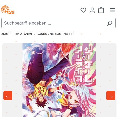
Zum Hauptinhalt springen
Warenk
>
ANIME SHOP
ANIME >
BRANDS >
NO GAME NO LIFE
←
→