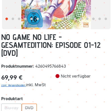
NO GAME NO LIFE -
GESAMTEDITION: EPISODE 01-12
[DVD]
Produktnummer:
4260495766843
Regulärer Preis:
Nicht verfügbar
69,99 €
inkl. MwSt
zzgl. Versandkosten
auswählen
Produktart
Blu-ray
DVD
(Diese Option ist zurzeit nicht verfügbar.)
(Diese Option ist zurzeit nicht verfügbar.)