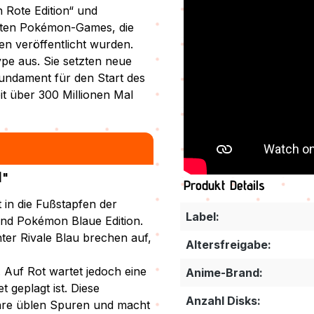
 Rote Edition“ und
rsten Pokémon-Games, die
en veröffentlicht wurden.
ype aus. Sie setzten neue
undament für den Start des
t über 300 Millionen Mal
]"
Produkt Details
 in die Fußstapfen der
Label:
und Pokémon Blaue Edition.
er Rivale Blau brechen auf,
Altersfreigabe:
 Auf Rot wartet jedoch eine
Anime-Brand:
geplagt ist. Diese
Anzahl Disks:
 ihre üblen Spuren und macht