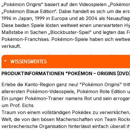
„Pokémon Origins“ basiert auf den Videospielen „Pokémon
„Pokémon Blaue Edition“. Dabei handelt es sich um die e
1996 in Japan, 1999 in Europa und ab 2004 als Neuauflag
Diese beiden Spiele lösten weltweit einen unerwarteten H
Maßstäbe in Sachen „Blockbuster-Spiel“ und legten das F
Pokémon-Franchises. Pokémon-Spiele haben sich weltwei
verkauft.
WISSENSWERTES
PRODUKTINFORMATIONEN "POKÉMON – ORIGINS [DVD
Erlebe die Kanto-Region ganz neu! "Pokémon Origins" tritt
allerersten Pokémon-Videospiele, Pokémon Rote Edition 
Ein junger Pokémon-Trainer namens Rot und sein arrogant
um Prof. Eichs
Traum von einem vollständigen Pokédex zu verwirklichen.
Welt, die von den bösen Machenschaften von Team Rocket 
verbrecherische Organisation hinterlässt einfach überall