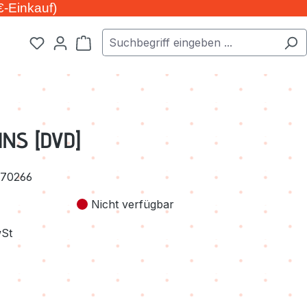
€-Einkauf)
Warenkorb enthält 0 Positionen. Der Ge
INS [DVD]
70266
Nicht verfügbar
wSt
cht verfügbar.)
 zurzeit nicht verfügbar.)