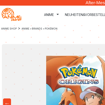
After-Mes
m Hauptinhalt springen
Zur Suche springen
Zur Hauptnavigation springen
ANIME
NEUHEITEN&VORBESTEL
>
ANIME SHOP
ANIME >
BRANDS >
POKÉMON
←