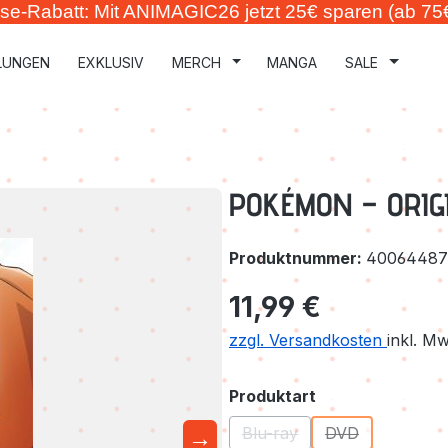
se-Rabatt: Mit ANIMAGIC26 jetzt 25€ sparen (ab 75
LUNGEN
EXKLUSIV
MERCH
MANGA
SALE
POKÉMON – ORIG
Produktnummer:
40064487
Regulärer Preis:
11,99 €
zzgl. Versandkosten
inkl. M
auswählen
Produktart
→
Blu-ray
DVD
(Diese Option ist zurzeit ni
(Diese Option ist