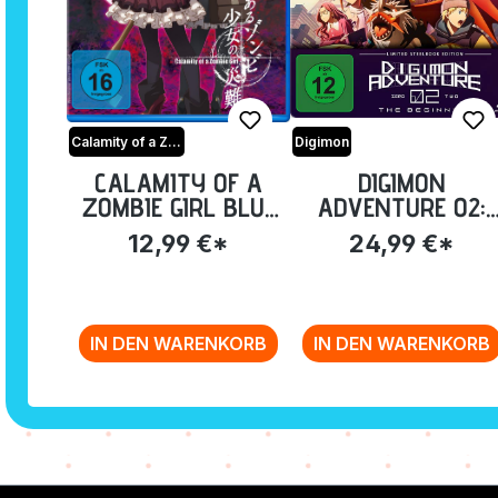
Calamity of a Zombie Girl
Digimon
CALAMITY OF A
DIGIMON
ZOMBIE GIRL BLU-
ADVENTURE 02:
RAY
THE BEGINNING -
12,99 €*
24,99 €*
STEELBOOK EDITIO
[BLU-RAY] (EXKL.
ANIME PLANET)
IN DEN WARENKORB
IN DEN WARENKORB
Zurück zur Vor-/Zurück-Navigation