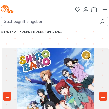
Zum Hauptinhalt springen
Warenk
>
ANIME SHOP
ANIME >
BRANDS >
SHIROBAKO
←
→