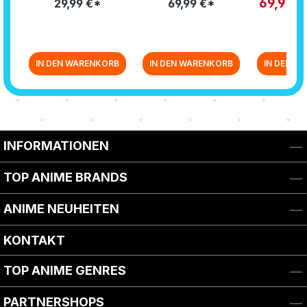
69,99 
29,99 €*
69,99 €*
[BLU-RAY+DVD]
RA
IN DEN WARENKORB
IN DEN WARENKORB
IN DEN W
Zurück zur Vor-/Zurück-Navigation
INFORMATIONEN
TOP ANIME BRANDS
ANIME NEUHEITEN
KONTAKT
TOP ANIME GENRES
PARTNERSHOPS