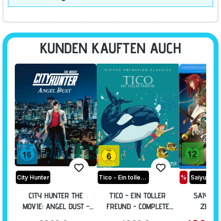
KUNDEN KAUFTEN AUCH
City Hunter
Tico - Ein toller Freund
%
CITY HUNTER THE
TICO - EIN TOLLER
SAIYUKI
MOVIE: ANGEL DUST -
FREUND - COMPLETE
ZEROIN
COLLECTOR'S EDITION
EDITION [BLU-RAY]
KOMPLETTE 