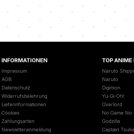
INFORMATIONEN
TOP ANIME
Impressum
Naruto Shipp
AGB
Naruto
Datenschutz
Digimon
Widerrufsbelehrung
Yu-Gi-Oh!
Lieferinformationen
Overlord
Cookies
No Game No L
Zahlungsarten
Godzilla
Newsletteranmeldung
Captain Tsub