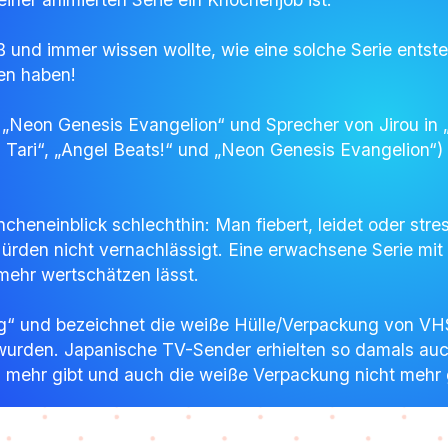
nd immer wissen wollte, wie eine solche Serie entsteh
en haben!
„Neon Genesis Evangelion“ und Sprecher von Jirou in „
i Tari“, „Angel Beats!“ und „Neon Genesis Evangelion“) l
ncheneinblick schlechthin: Man fiebert, leidet oder str
den nicht vernachlässigt. Eine erwachsene Serie mit e
ehr wertschätzen lässt.
g“ und bezeichnet die weiße Hülle/Verpackung von VHS
urden. Japanische TV-Sender erhielten so damals auch d
n mehr gibt und auch die weiße Verpackung nicht mehr 