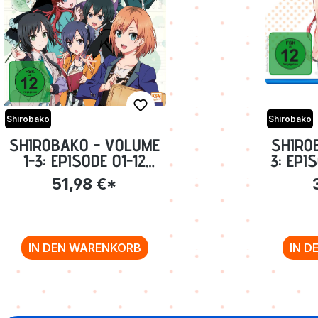
Shirobako
Shirobako
SHIROBAKO - VOLUME
SHIRO
1-3: EPISODE 01-12
3: EPI
INKL.
51,98 €*
SAMMELSCHUBER
[DVD]
IN DEN WARENKORB
IN D