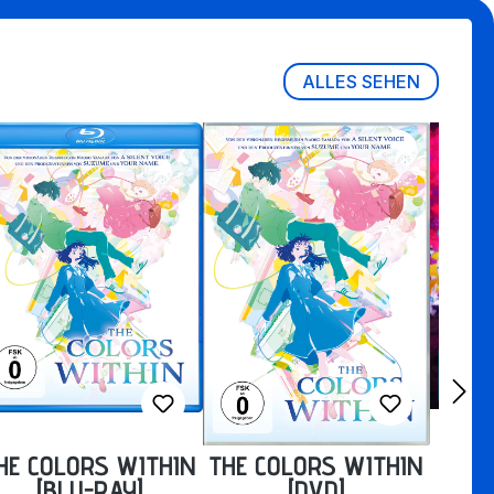
ALLES SEHEN
HE COLORS WITHIN
THE COLORS WITHIN
SHI
[BLU-RAY]
[DVD]
KOM