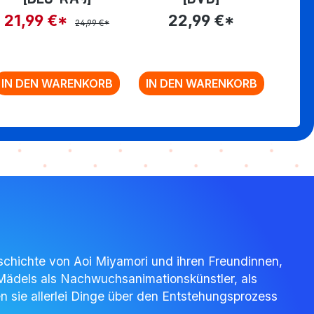
21,99 €*
22,99 €*
24,99 €*
IN DEN WARENKORB
IN DEN WARENKORB
IN 
Geschichte von Aoi Miyamori und ihren Freundinnen,
 Mädels als Nachwuchsanimationskünstler, als
n sie allerlei Dinge über den Entstehungsprozess