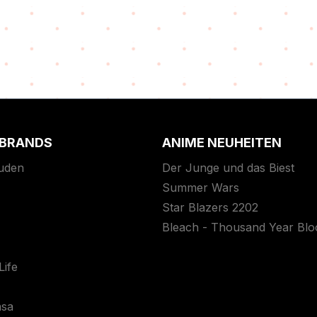
 BRANDS
ANIME NEUHEITEN
uden
Der Junge und das Biest
Summer Wars
Star Blazers 2202
Bleach - Thousand Year Bl
ife
asa