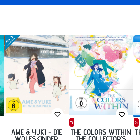
%
%
AME & YUKI - DIE
THE COLORS WITHIN
T
WOLFSKINDER
THE COLLECTOR'S