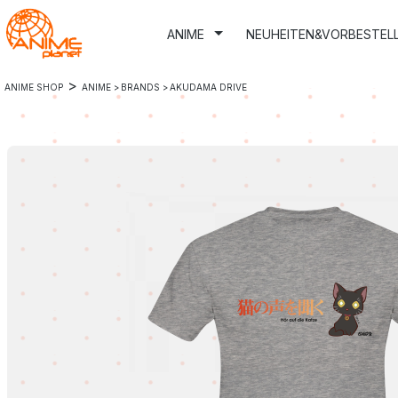
m Hauptinhalt springen
Zur Suche springen
Zur Hauptnavigation springen
ANIME
NEUHEITEN&VORBESTEL
>
ANIME SHOP
ANIME >
BRANDS >
AKUDAMA DRIVE