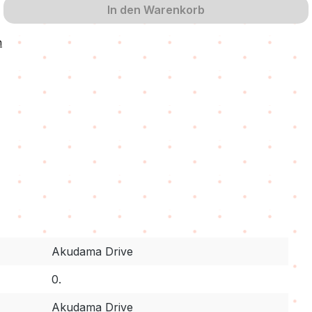
In den Warenkorb
n
Akudama Drive
0.
Akudama Drive