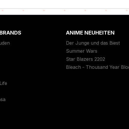
 BRANDS
ANIME NEUHEITEN
uden
Der Junge und das Biest
Summer Wars
Star Blazers 2202
Bleach - Thousand Year Bl
ife
asa