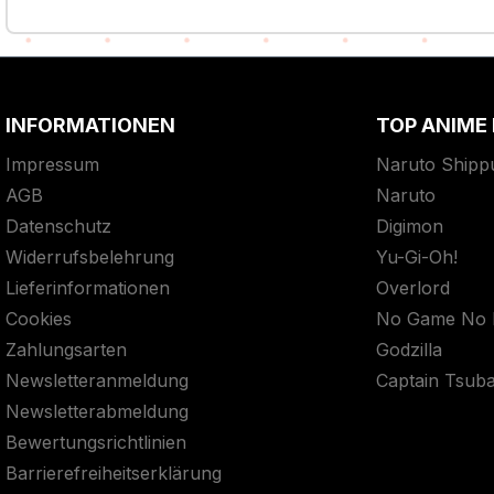
INFORMATIONEN
TOP ANIME
Impressum
Naruto Shipp
AGB
Naruto
Datenschutz
Digimon
Widerrufsbelehrung
Yu-Gi-Oh!
Lieferinformationen
Overlord
Cookies
No Game No L
Zahlungsarten
Godzilla
Newsletteranmeldung
Captain Tsub
Newsletterabmeldung
Bewertungsrichtlinien
Barrierefreiheitserklärung