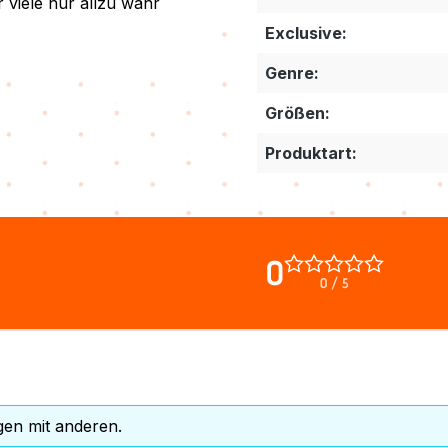
 viele nur allzu wahr
Exclusive:
Genre:
Größen:
Produktart:
0
0 / 5
gen mit anderen.