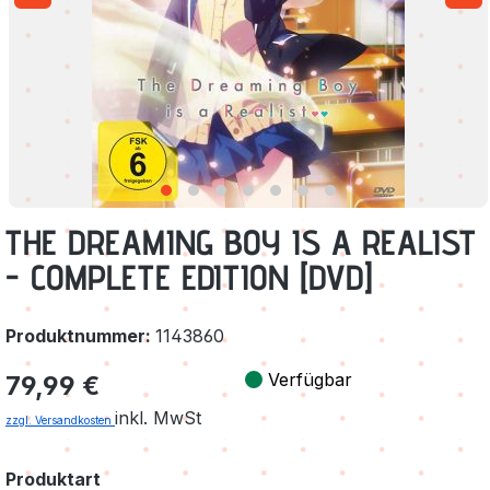
THE DREAMING BOY IS A REALIST
- COMPLETE EDITION [DVD]
Produktnummer:
1143860
Regulärer Preis:
Verfügbar
79,99 €
inkl. MwSt
zzgl. Versandkosten
auswählen
Produktart