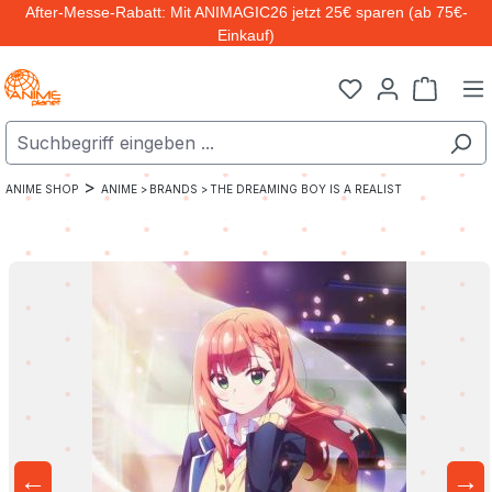
After-Messe-Rabatt: Mit ANIMAGIC26 jetzt 25€ sparen (ab 75€-
Zum Hauptinhalt springen
Einkauf)
Warenk
>
ANIME SHOP
ANIME >
BRANDS >
THE DREAMING BOY IS A REALIST
←
→