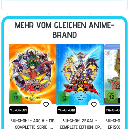
MEHR VOM GLEICHEN ANIME-
BRAND
Yu-Gi-Oh!
Yu-Gi-Oh!
Yu-Gi-Oh!
YU-GI-OH! - ARC V - DIE
YU-GI-OH! ZEXAL –
YU-GI-OH! - 
KOMPLETTE SERIE -
COMPLETE EDITION: EP.
EPISODE 19