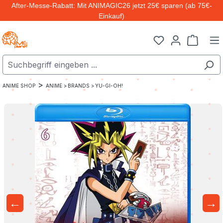
After-Messe-Rabatt: Mit ANIMAGIC26 jetzt 25€ sparen (ab 75€-
Zum Hauptinhalt springen
Einkauf)
Warenk
>
ANIME SHOP
ANIME >
BRANDS >
YU-GI-OH!
←
→