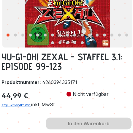
YU-GI-OH! ZEXAL - STAFFEL 3.1:
EPISODE 99-123
Produktnummer:
4260394335171
Regulärer Preis:
Nicht verfügbar
44,99 €
inkl. MwSt
zzgl. Versandkosten
In den Warenkorb