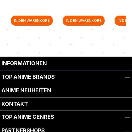
IN DEN WARENKORB
IN DEN WARENKORB
IN DEN
Zurück zur Vor-/Zurück-Navigation
INFORMATIONEN
TOP ANIME BRANDS
ANIME NEUHEITEN
KONTAKT
TOP ANIME GENRES
PARTNERSHOPS