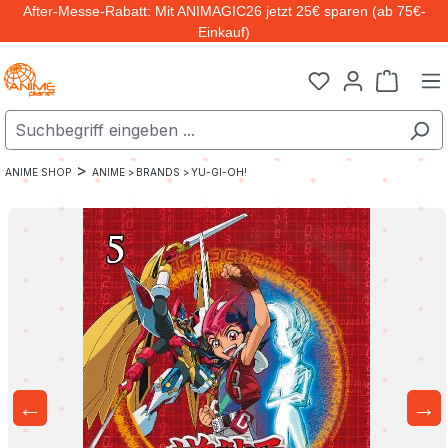
After-Messe-Rabatt: Mit ANIMAGIC26 jetzt 25€ sparen (ab 75€-
Zum Hauptinhalt springen
Einkauf)
Warenk
>
ANIME SHOP
ANIME >
BRANDS >
YU-GI-OH!
←
→