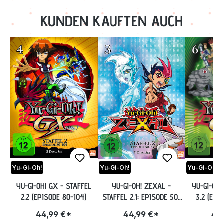
KUNDEN KAUFTEN AUCH
Yu-Gi-Oh!
Yu-Gi-Oh!
Yu-Gi-Oh!
YU-GI-OH! GX - STAFFEL
YU-GI-OH! ZEXAL -
YU-GI-OH!
2.2 (EPISODE 80-104)
STAFFEL 2.1: EPISODE 50-
3.2 (EPI
73
44,99 €*
44,99 €*
44