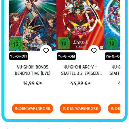
Yu-Gi-Oh!
Yu-Gi-Oh!
Yu-Gi-Oh!
YU-GI-OH! BONDS
YU-GI-OH! ARC-V -
YU-GI-OH
BEYOND TIME [DVD]
STAFFEL 3.2: EPISODE
STAFFEL 1.
125-148
25
14,99 €*
44,99 €*
44,9
IN DEN WARENKORB
IN DEN WARENKORB
IN DEN W
Zurück zur Vor-/Zurück-Navigation