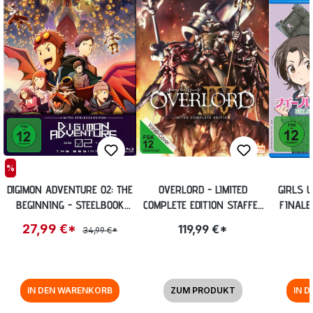
%
DIGIMON ADVENTURE 02: THE
OVERLORD - LIMITED
GIRLS 
BEGINNING - STEELBOOK
COMPLETE EDITION STAFFEL
FINALE:
EDITION [BLU-RAY] (EXKL.
4 (13 EPISODEN) [BLU-RAY]
27,99 €*
119,99 €*
34,99 €*
ANIME PLANET)
IN DEN WARENKORB
ZUM PRODUKT
IN 