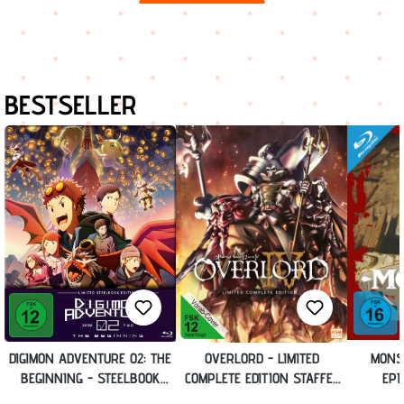
Produktgalerie überspringen
BESTSELLER
DIGIMON ADVENTURE 02: THE
OVERLORD - LIMITED
MONST
BEGINNING - STEELBOOK
COMPLETE EDITION STAFFEL
EPI
EDITION [BLU-RAY] (EXKL.
4 (13 EPISODEN) [BLU-RAY]
STEEL