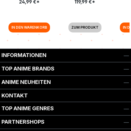
24,99 €*
119,99 €*
ANIME PLANET)
IN DEN WARENKORB
ZUM PRODUKT
IN 
INFORMATIONEN
TOP ANIME BRANDS
ANIME NEUHEITEN
KONTAKT
TOP ANIME GENRES
PARTNERSHOPS