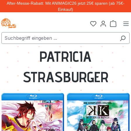
After-Messe-Rabatt: Mit ANIMAGIC26 jetzt 25€ sparen (ab 75€-
Zum Hauptinhalt springen
Einkauf)
Warenk
PATRICIA
STRASBURGER