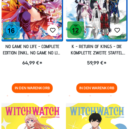
NO GAME NO LIFE - COMPLETE
K - RETURN OF KINGS - DIE
EDITION (INKL. NO GAME NO LIFE
KOMPLETTE ZWEITE STAFFEL
ZERO) [BLU-RAY]
[BLU-RAY]
64,99 €*
59,99 €*
IN DEN WARENKORB
IN DEN WARENKORB