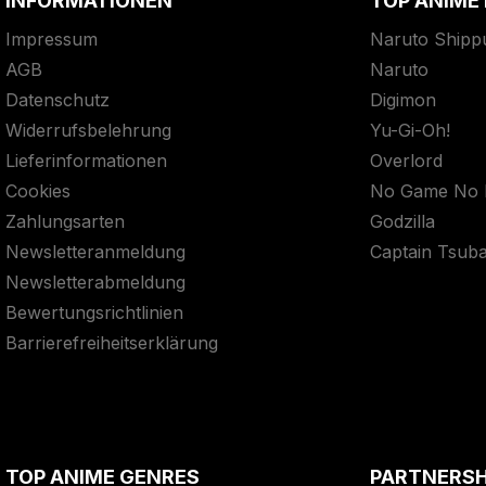
INFORMATIONEN
TOP ANIME
Impressum
Naruto Shipp
AGB
Naruto
Datenschutz
Digimon
Widerrufsbelehrung
Yu-Gi-Oh!
Lieferinformationen
Overlord
Cookies
No Game No L
Zahlungsarten
Godzilla
Newsletteranmeldung
Captain Tsub
Newsletterabmeldung
Bewertungsrichtlinien
Barrierefreiheitserklärung
TOP ANIME GENRES
PARTNERS