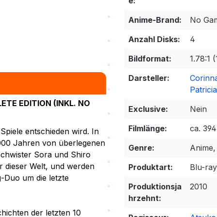
e:
Anime-Brand:
No Gam
Anzahl Disks:
4
Bildformat:
1.78:1 (
Darsteller:
Corinn
Patrici
TE EDITION (INKL. NO
Exclusive:
Nein
Filmlänge:
ca. 39
 Spiele entschieden wird. In
6000 Jahren von überlegenen
Genre:
Anime,
chwister Sora und Shiro
r dieser Welt, und werden
Produktart:
Blu-ra
g-Duo um die letzte
Produktionsja
2010
hrzehnt:
ichten der letzten 10