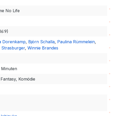
e No Life
16:9)
a Dorenkamp
,
Björn Schalla
,
Paulina Rümmelein
,
a Strasburger
,
Winnie Brandes
4 Minuten
 Fantasy, Komödie
y