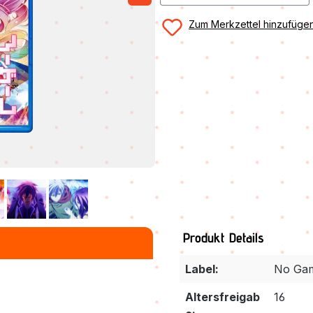
Zum Merkzettel hinzufüge
Produkt Details
Label:
No Gam
Altersfreigab
16