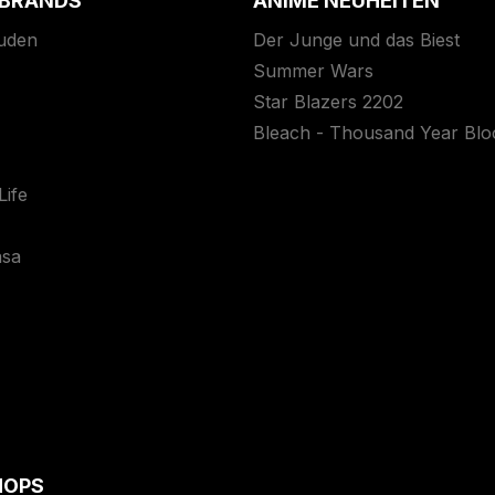
 BRANDS
ANIME NEUHEITEN
uden
Der Junge und das Biest
Summer Wars
Star Blazers 2202
Bleach - Thousand Year Bl
ife
asa
HOPS