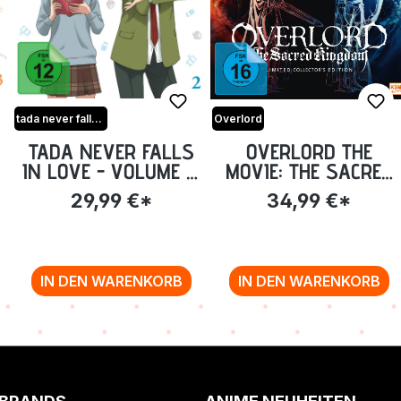
tada never falls in love
Overlord
TADA NEVER FALLS
OVERLORD THE
:
IN LOVE - VOLUME 2:
MOVIE: THE SACRED
EPISODE 5-8 [BLU-
KINGDOM -
29,99 €*
34,99 €*
RAY]
COLLECTOR'S EDITION
[BLU-RAY]
IN DEN WARENKORB
IN DEN WARENKORB