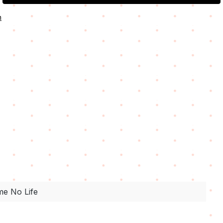
n
e No Life