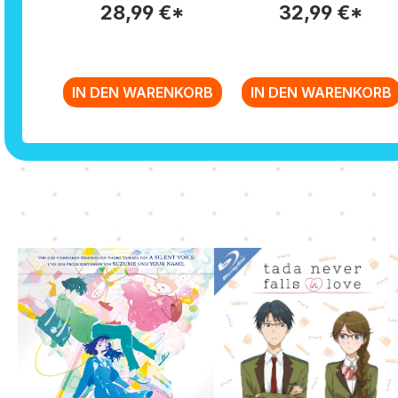
01-04 [BLU-RAY)
28,99 €*
32,99 €*
IN DEN WARENKORB
IN DEN WARENKORB
Zurück zur Vor-/Zurück-Navigation