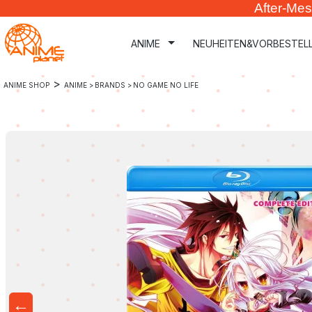
After-Mes
m Hauptinhalt springen
Zur Suche springen
Zur Hauptnavigation springen
ANIME
NEUHEITEN&VORBESTEL
>
ANIME SHOP
ANIME >
BRANDS >
NO GAME NO LIFE
←