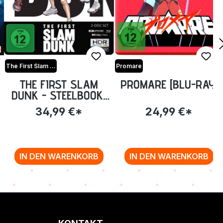
The First Slam Dunk
Promare
THE FIRST SLAM
PROMARE [BLU-RAY]
DUNK - STEELBOOK-
EDITION [4K-
34,99 €*
24,99 €*
UHD+BLU-RAY] (EXKL.
ANIME PLANET)
IN DEN WARENKORB
IN DEN WARENKORB