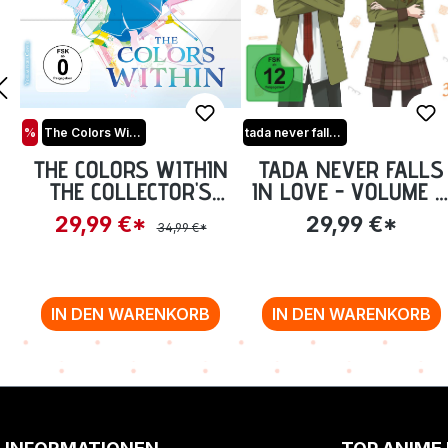
%
The Colors Within
tada never falls in love
THE COLORS WITHIN
TADA NEVER FALLS
THE COLLECTOR'S
IN LOVE - VOLUME 3
EDITION INKL.
EPISODE 9-13 [BLU-
29,99 €*
29,99 €*
34,99 €*
BONUS-BD UND OST
RAY]
[BLU-RAY]
IN DEN WARENKORB
IN DEN WARENKORB
Zurück zur Vor-/Zurück-Navigation