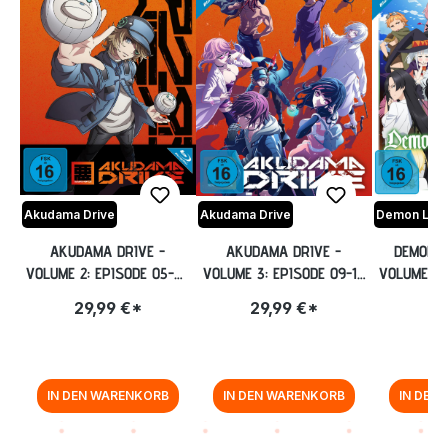
Akudama Drive
Akudama Drive
AKUDAMA DRIVE -
AKUDAMA DRIVE -
DEMON L
VOLUME 2: EPISODE 05-08
VOLUME 3: EPISODE 09-12
VOLUME 3:
[BLU-RAY]
INKL. SAMMELSCHUBER
[B
29,99 €*
29,99 €*
19
[BLU-RAY]
IN DEN WARENKORB
IN DEN WARENKORB
IN DEN
Zurück zur Vor-/Zurück-Navigation