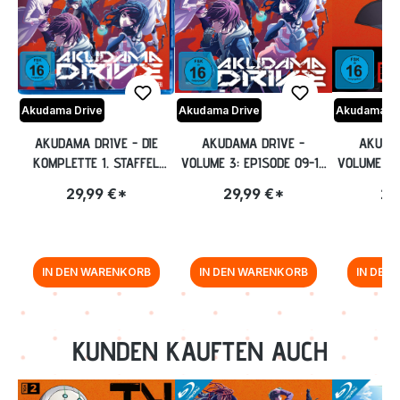
Akudama Drive
Akudama Drive
Akudama Dr
AKUDAMA DRIVE - DIE
AKUDAMA DRIVE -
AKUDA
KOMPLETTE 1. STAFFEL
VOLUME 3: EPISODE 09-12
VOLUME 2:
[BLU-RAY]
INKL. SAMMELSCHUBER
[B
29,99 €*
29,99 €*
29
[BLU-RAY]
IN DEN WARENKORB
IN DEN WARENKORB
IN DEN
Zurück zur Vor-/Zurück-Navigation
KUNDEN KAUFTEN AUCH