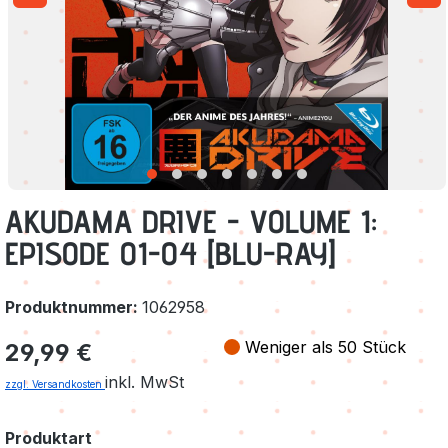
AKUDAMA DRIVE - VOLUME 1:
EPISODE 01-04 [BLU-RAY]
Produktnummer:
1062958
Regulärer Preis:
Weniger als 50 Stück
29,99 €
inkl. MwSt
zzgl. Versandkosten
auswählen
Produktart