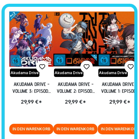
Akudama Drive
Akudama Drive
Akudama Drive
AKUDAMA DRIVE -
AKUDAMA DRIVE -
AKUDAMA DRIVE -
VOLUME 3: EPISODE
VOLUME 2: EPISODE
VOLUME 1: EPISODE
09-12 INKL.
05-08 [BLU-RAY]
01-04 [BLU-RAY]
29,99 €*
29,99 €*
29,99 €*
SAMMELSCHUBER
[BLU-RAY]
IN DEN WARENKORB
IN DEN WARENKORB
IN DEN WARENKORB