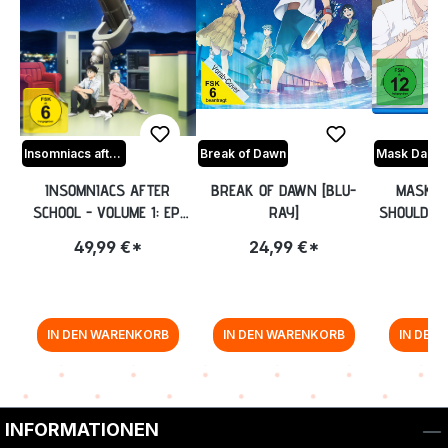
Insomniacs after school
Break of Dawn
Mask Dansh
INSOMNIACS AFTER
BREAK OF DAWN [BLU-
MASK D
SCHOOL - VOLUME 1: EP.
RAY]
SHOULDN'T
1-6 [BLU-RAY]
[B
49,99 €*
24,99 €*
7,
IN DEN WARENKORB
IN DEN WARENKORB
IN DEN
Zurück zur Vor-/Zurück-Navigation
INFORMATIONEN