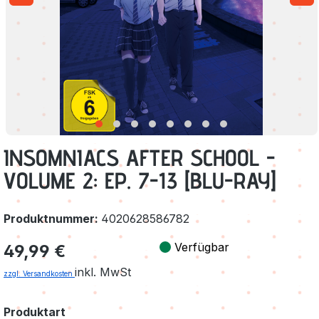
INSOMNIACS AFTER SCHOOL -
VOLUME 2: EP. 7-13 [BLU-RAY]
Produktnummer:
4020628586782
Regulärer Preis:
Verfügbar
49,99 €
inkl. MwSt
zzgl. Versandkosten
auswählen
Produktart