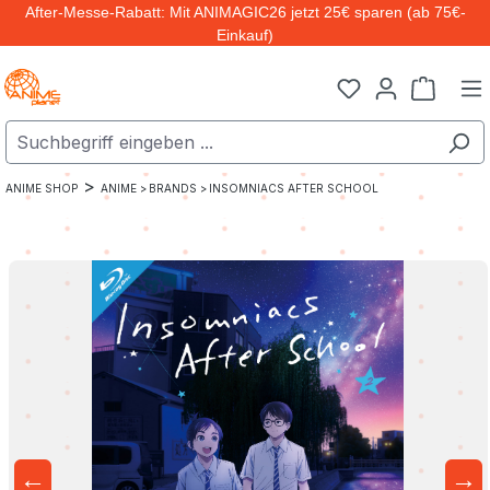
After-Messe-Rabatt: Mit ANIMAGIC26 jetzt 25€ sparen (ab 75€-
Zum Hauptinhalt springen
Einkauf)
Warenk
>
ANIME SHOP
ANIME >
BRANDS >
INSOMNIACS AFTER SCHOOL
←
→