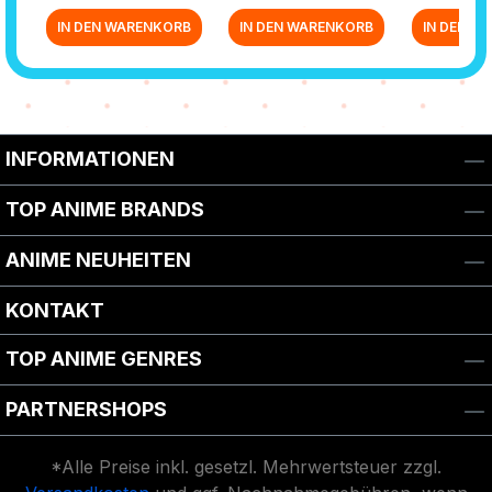
IN DEN WARENKORB
IN DEN WARENKORB
IN DEN W
Zurück zur Vor-/Zurück-Navigation
INFORMATIONEN
TOP ANIME BRANDS
ANIME NEUHEITEN
KONTAKT
TOP ANIME GENRES
PARTNERSHOPS
*Alle Preise inkl. gesetzl. Mehrwertsteuer zzgl.