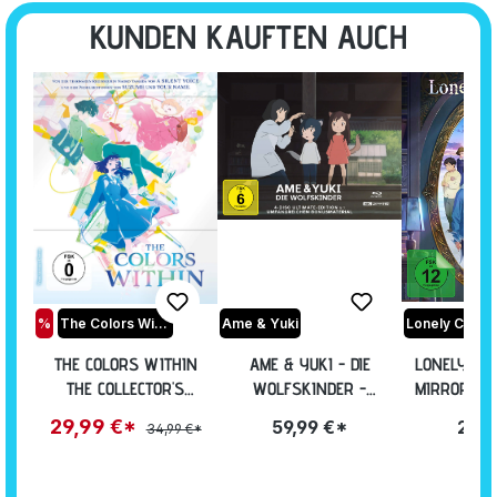
KUNDEN KAUFTEN AUCH
%
The Colors Within
Ame & Yuki
THE COLORS WITHIN
AME & YUKI - DIE
LONELY CAS
THE COLLECTOR'S
WOLFSKINDER -
MIRROR - C
EDITION INKL. BONUS-
ULTIMATE EDITION [4K
EDITION 
29,99 €*
59,99 €*
29,9
34,99 €*
BD UND OST [BLU-RAY]
UHD + BLU-RAY]