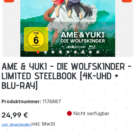
AME & YUKI - DIE WOLFSKINDER -
LIMITED STEELBOOK [4K-UHD +
BLU-RAY]
Produktnummer:
1176887
Regulärer Preis:
Nicht verfügbar
24,99 €
inkl. MwSt
zzgl. Versandkosten