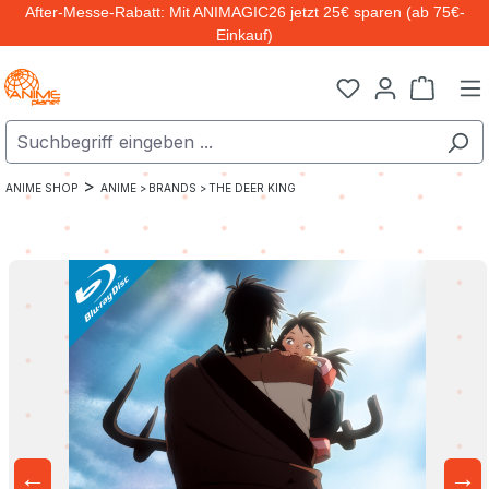
After-Messe-Rabatt: Mit ANIMAGIC26 jetzt 25€ sparen (ab 75€-
Zum Hauptinhalt springen
Einkauf)
Warenk
>
ANIME SHOP
ANIME >
BRANDS >
THE DEER KING
←
→