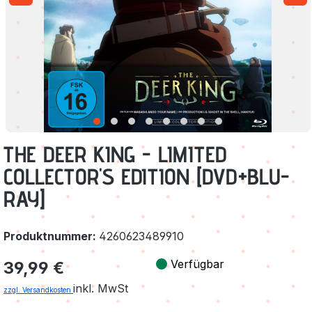
THE DEER KING - LIMITED
COLLECTOR'S EDITION [DVD+BLU-
RAY]
Produktnummer:
4260623489910
Regulärer Preis:
Verfügbar
39,99 €
inkl. MwSt
zzgl. Versandkosten