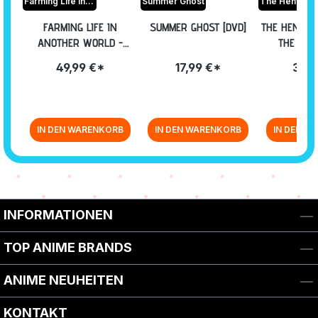
Farming Life in another World
Summer Ghost
FARMING LIFE IN
SUMMER GHOST [DVD]
THE HENTAI
ANOTHER WORLD -
THE STO
LIMITED HERO EDITION -
VOLUME 2: E
49,99 €*
17,99 €*
39,9
VOL. 2: EP. 7-12 [BLU-
INKL. SAM
RAY]
[BLU
IN DEN WARENKORB
IN DEN WARENKORB
IN DEN W
Zurück zur Vor-/Zurück-Navigation
INFORMATIONEN
TOP ANIME BRANDS
ANIME NEUHEITEN
KONTAKT