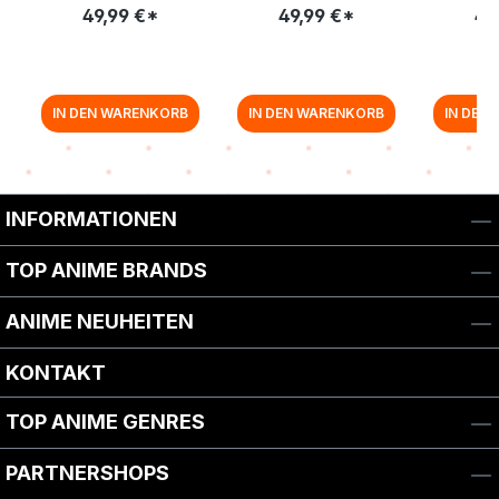
13: EPISODE 221-232 [BLU-
12: EPISODE 205-220
11: EPISOD
49,99 €*
49,99 €*
49
RAY]
[BLU-RAY]
IN DEN WARENKORB
IN DEN WARENKORB
IN DEN
Zurück zur Vor-/Zurück-Navigation
INFORMATIONEN
TOP ANIME BRANDS
ANIME NEUHEITEN
KONTAKT
TOP ANIME GENRES
PARTNERSHOPS