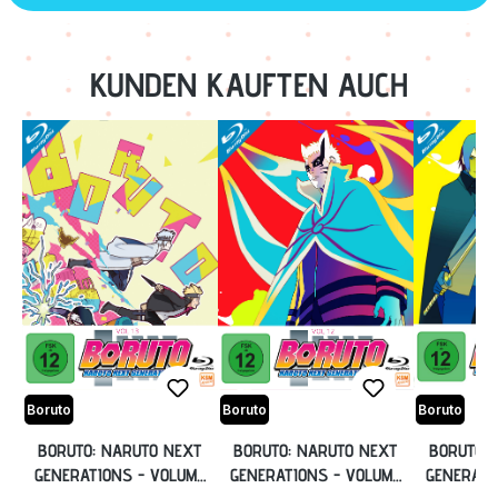
Zurück zur Vor-/Zurück-Navigation
KUNDEN KAUFTEN AUCH
Boruto
Boruto
Boruto
BORUTO: NARUTO NEXT
BORUTO: NARUTO NEXT
BORUTO: 
GENERATIONS - VOLUME
GENERATIONS - VOLUME
GENERATI