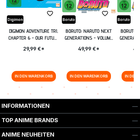
Digimon
Boruto
Boruto
DIGIMON ADVENTURE TRI.
BORUTO: NARUTO NEXT
BORUTO: 
CHAPTER 6 - OUR FUTURE
GENERATIONS - VOLUME
GENERATI
BLU-RAY
7: EPISODE 116-136 [BLU-
9: EPISODE
29,99 €*
49,99 €*
49
RAY]
IN DEN WARENKORB
IN DEN WARENKORB
IN DEN
Zurück zur Vor-/Zurück-Navigation
INFORMATIONEN
TOP ANIME BRANDS
ANIME NEUHEITEN