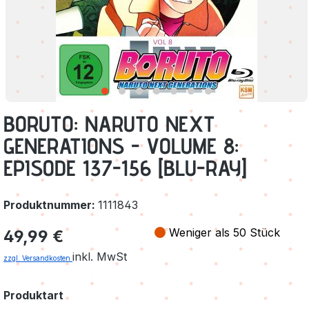
BORUTO: NARUTO NEXT
GENERATIONS - VOLUME 8:
EPISODE 137-156 [BLU-RAY]
Produktnummer:
1111843
Regulärer Preis:
Weniger als 50 Stück
49,99 €
inkl. MwSt
zzgl. Versandkosten
auswählen
Produktart