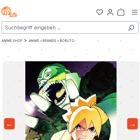
Zum Hauptinhalt springen
Warenk
>
ANIME SHOP
ANIME >
BRANDS >
BORUTO
←
→