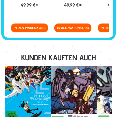
17: EP. 274-293 [BLU-
16: EP. 261-273 [BLU-
15: EP. 24
49,99 €*
49,99 €*
49,9
RAY]
RAY]
RA
IN DEN WARENKORB
IN DEN WARENKORB
IN DEN W
Zurück zur Vor-/Zurück-Navigation
KUNDEN KAUFTEN AUCH