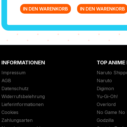
IN DEN WARENKORB
IN DEN WARENKORB
Zurück zur Vor-/Zurück-Navigation
INFORMATIONEN
TOP ANIME
Impressum
Naruto Shipp
AGB
Naruto
Datenschutz
Digimon
Widerrufsbelehrung
Yu-Gi-Oh!
Lieferinformationen
Overlord
Cookies
No Game No L
Zahlungsarten
Godzilla