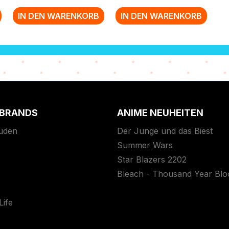
IN DEN WARENKORB
IN DEN WARENKORB
 BRANDS
ANIME NEUHEITEN
uden
Der Junge und das Biest
Summer Wars
Star Blazers 2202
Bleach - Thousand Year Bl
ife