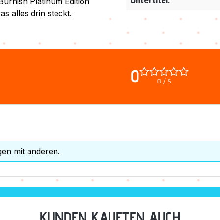
Untertitel:
Burnish Platinum Edition
as alles drin steckt.
0
0 / 5
gen mit anderen.
KUNDEN KAUFTEN AUCH