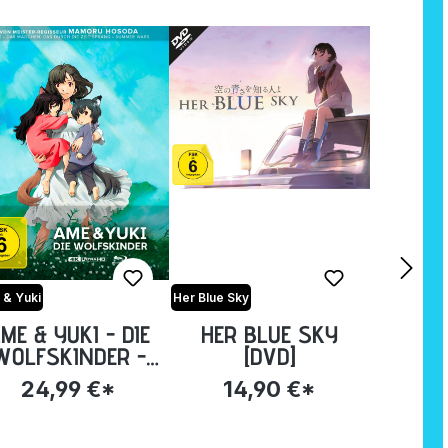
& Yuki
Her Blue Sky
ME & YUKI - DIE
HER BLUE SKY
WOLFSKINDER -
[DVD]
MITED STEELBOOK
24,99 €*
14,90 €*
[4K-UHD + BLU-
RAY]