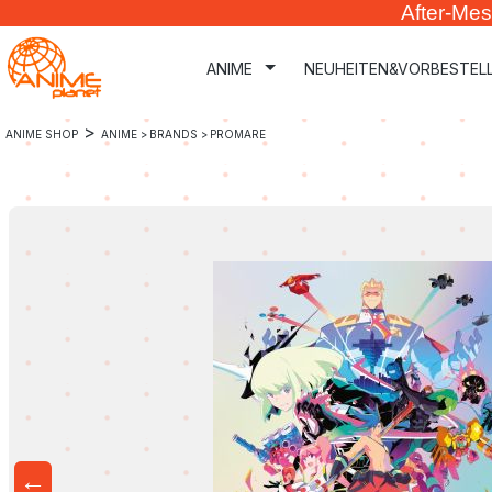
After-Mes
m Hauptinhalt springen
Zur Suche springen
Zur Hauptnavigation springen
ANIME
NEUHEITEN&VORBESTEL
>
ANIME SHOP
ANIME >
BRANDS >
PROMARE
←