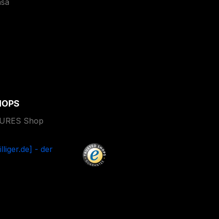
asa
HOPS
TURES Shop