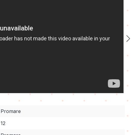
Promare
12