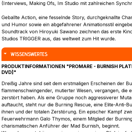
(Interviews, Making Ofs, Im Studio mit zahlreichen Synch
Geballte Action, eine fesselnde Story, durchgeknallte Ch
und Humor sowie ein abgefahrener Animationsstil eingebe
Soundtrack von Hiroyuki Sawano zeichnen das erste Kin
Studios TRIGGER aus, das weltweit zum Hit wurde.
WISSENSWERTES
PRODUKTINFORMATIONEN "PROMARE - BURNISH PLATIN
DVD]"
Dreißig Jahre sind seit dem erstmaligen Erscheinen der Bu
flammenschwingender, mutierter Wesen, vergangen, die ei
zerstört haben. Als eine Gruppe noch aggressiverer Mu
auftaucht, steht nur die Burning Rescue, eine Elite-Anti-
ihnen und der totalen Zerstörung. Ein epischer Kampf zw
Feuerwehrmann Galo Thymos, einem Mitglied der Burning 
charismatischen Anführer der Mad Burnish, beginnt.