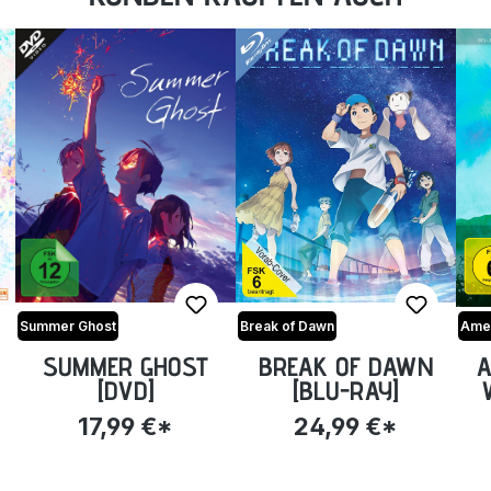
Summer Ghost
Break of Dawn
Ame 
SUMMER GHOST
BREAK OF DAWN
A
[DVD]
[BLU-RAY]
LI
17,99 €*
24,99 €*