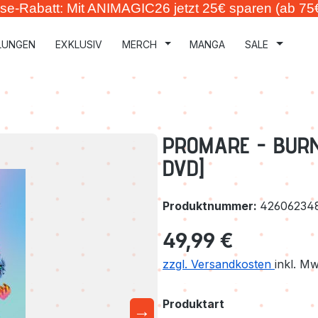
se-Rabatt: Mit ANIMAGIC26 jetzt 25€ sparen (ab 75
LUNGEN
EXKLUSIV
MERCH
MANGA
SALE
PROMARE - BURNI
DVD]
Produktnummer:
42606234
Regulärer Preis:
49,99 €
zzgl. Versandkosten
inkl. M
auswählen
Produktart
→