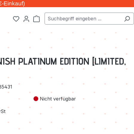
€-Einkauf)
Warenkorb enthält 0 Positionen. Der Ge
SH PLATINUM EDITION [LIMITED,
85431
Nicht verfügbar
wSt