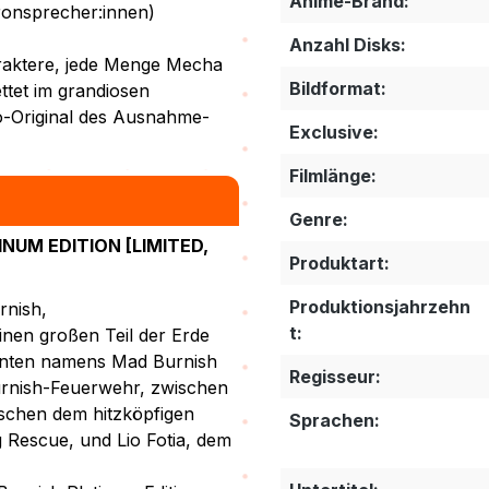
Anime-Brand:
ronsprecher:innen)
Anzahl Disks:
araktere, jede Menge Mecha
Bildformat:
ttet im grandiosen
o-Original des Ausnahme-
Exclusive:
Filmlänge:
Genre:
UM EDITION [LIMITED,
Produktart:
Produktionsjahrzehn
rnish,
t:
nen großen Teil der Erde
tanten namens Mad Burnish
Regisseur:
Burnish-Feuerwehr, zwischen
ischen dem hitzköpfigen
Sprachen:
Rescue, und Lio Fotia, dem