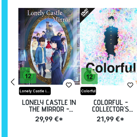
Lonely Castle in the Mirror
Colorful
LONELY CASTLE IN
COLORFUL -
THE MIRROR -
COLLECTOR'S
COLLECTOR'S
EDITION [DVD]
29,99 €*
21,99 €*
EDITION [BLU-RAY]