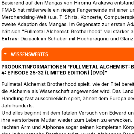
Basierend auf den Mangas von Hiromu Arakawa entstande
FMAB hat mittlerweile ein riesige Fangemeinde mit einer 
Merchandising-Welt (u.a. T-Shirts, Konzerte, Computerspie
zweite Adaption des Mangas. Im Gegensatz zur ersten Ada
hält sich "Fullmetal Alchemist: Brotherhood" viel stärker 
Extras:
Digipack im Schuber mit Hochprägung und Glanzf
WISSENSWERTES
PRODUKTINFORMATIONEN "FULLMETAL ALCHEMIST: 
4: EPISODE 25-32 (LIMITED EDITION) [DVD]"
Fullmetal Alchemist Brotherhood spielt, wie der Titel bereits
die Alchemie als Wissenschaft angewendet wird. Das Land 
Handlung fast ausschließlich spielt, ähnelt dem Europa d
Jahrhunderts.
Und alles beginnt mit dem fatalen Versuch von Edward un
ihre verstorbene Mutter wieder zum Leben zu erwecken. E
rechten Arm und Alphonse sogar seinen kompletten Körp