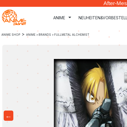
After-Mes
m Hauptinhalt springen
Zur Suche springen
Zur Hauptnavigation springen
ANIME
NEUHEITEN&VORBESTEL
>
ANIME SHOP
ANIME >
BRANDS >
FULLMETAL ALCHEMIST
←