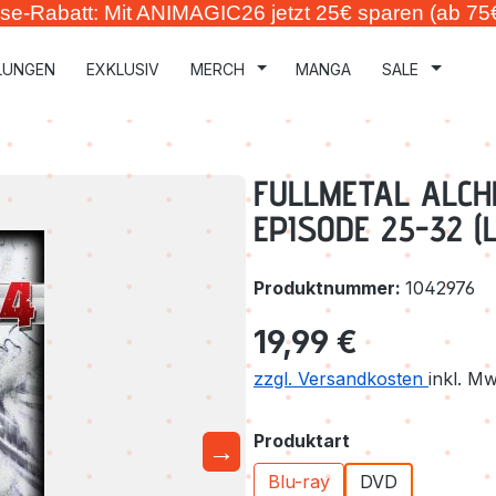
se-Rabatt: Mit ANIMAGIC26 jetzt 25€ sparen (ab 75
LUNGEN
EXKLUSIV
MERCH
MANGA
SALE
FULLMETAL ALCH
EPISODE 25-32 (L
Produktnummer:
1042976
Regulärer Preis:
19,99 €
zzgl. Versandkosten
inkl. M
auswählen
Produktart
→
Blu-ray
DVD