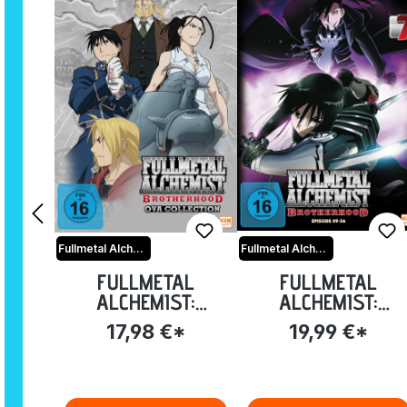
Fullmetal Alchemist
Fullmetal Alchemist
FULLMETAL
FULLMETAL
ALCHEMIST:
ALCHEMIST:
BROOTHERHOOD
BROTHERHOOD -
17,98 €*
19,99 €*
OVA COLLECTION
VOLUME 7: EPISOD
[DVD]
49-56 (LIMITED
EDITION) [DVD]