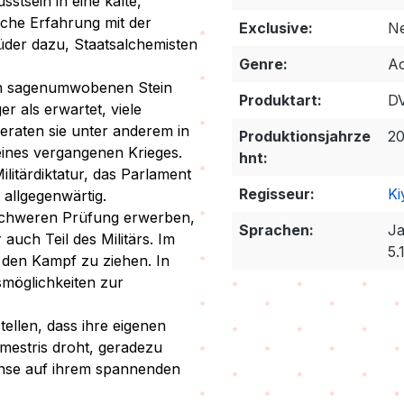
stsein in eine kalte,
iche Erfahrung mit der
Exclusive:
Ne
üder dazu, Staatsalchemisten
Genre:
Ac
en sagenumwobenen Stein
Produktart:
D
r als erwartet, viele
eraten sie unter anderem in
Produktionsjahrze
2
eines vergangenen Krieges.
hnt:
ilitärdiktatur, das Parlament
Regisseur:
Ki
t allgegenwärtig.
r schweren Prüfung erwerben,
Sprachen:
Ja
auch Teil des Militärs. Im
5.
in den Kampf zu ziehen. In
smöglichkeiten zur
ellen, dass ihre eigenen
mestris droht, geradezu
onse auf ihrem spannenden