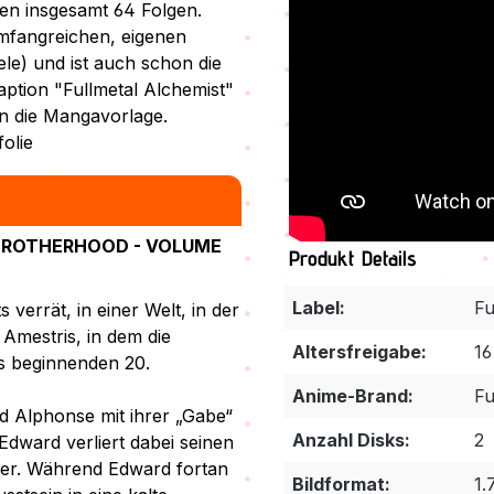
n insgesamt 64 Folgen.
umfangreichen, eigenen
le) und ist auch schon die
ption "Fullmetal Alchemist"
an die Mangavorlage.
olie
BROTHERHOOD - VOLUME
Produkt Details
Label:
Fu
 verrät, in einer Welt, in der
Amestris, in dem die
Altersfreigabe:
16
es beginnenden 20.
Anime-Brand:
Fu
d Alphonse mit ihrer „Gabe“
Anzahl Disks:
2
dward verliert dabei seinen
er. Während Edward fortan
Bildformat:
1.