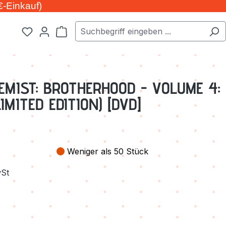
€-Einkauf)
Warenkorb enthält 0 Positionen. Der Ge
EMIST: BROTHERHOOD - VOLUME 4:
IMITED EDITION) [DVD]
Weniger als 50 Stück
wSt