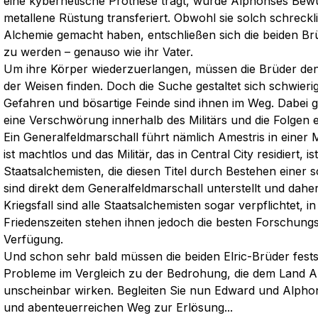
eine kybernetische Prothese trägt, wurde Alphonses Bewus
metallene Rüstung transferiert. Obwohl sie solch schreckl
Alchemie gemacht haben, entschließen sich die beiden Br
zu werden – genauso wie ihr Vater.
Um ihre Körper wiederzuerlangen, müssen die Brüder d
der Weisen finden. Doch die Suche gestaltet sich schwierige
Gefahren und bösartige Feinde sind ihnen im Weg. Dabei g
eine Verschwörung innerhalb des Militärs und die Folgen 
Ein Generalfeldmarschall führt nämlich Amestris in einer M
ist machtlos und das Militär, das in Central City residiert, is
Staatsalchemisten, die diesen Titel durch Bestehen eine
sind direkt dem Generalfeldmarschall unterstellt und daher 
Kriegsfall sind alle Staatsalchemisten sogar verpflichtet, 
Friedenszeiten stehen ihnen jedoch die besten Forschung
Verfügung.
Und schon sehr bald müssen die beiden Elric-Brüder festst
Probleme im Vergleich zu der Bedrohung, die dem Land A
unscheinbar wirken. Begleiten Sie nun Edward und Alph
und abenteuerreichen Weg zur Erlösung...