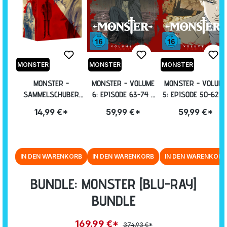
MONSTER
MONSTER
MONSTER
MONSTER -
MONSTER - VOLUME
MONSTER - VOLUME
SAMMELSCHUBER
6: EPISODE 63-74 +
5: EPISODE 50-62 I
INKL. HARDCOVER-
OVA IM STEELBOOK
STEELBOOK [BLU-
14,99 €*
59,99 €*
59,99 €*
ARTBOOK
[BLU-RAY]
RAY]
IN DEN WARENKORB
IN DEN WARENKORB
IN DEN WARENKORB
BUNDLE: MONSTER [BLU-RAY]
BUNDLE
169.99 €*
374.93 €*