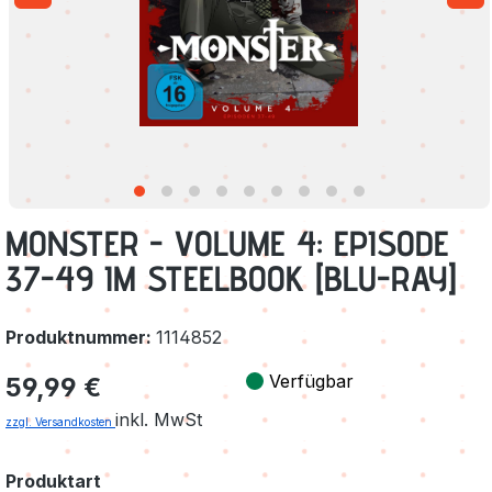
MONSTER - VOLUME 4: EPISODE
37-49 IM STEELBOOK [BLU-RAY]
Produktnummer:
1114852
Regulärer Preis:
Verfügbar
59,99 €
inkl. MwSt
zzgl. Versandkosten
auswählen
Produktart