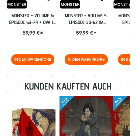
MONSTER
MONSTER
MONSTER
MONSTER - VOLUME 6:
MONSTER - VOLUME 5:
MONSTER
EPISODE 63-74 + OVA IM
EPISODE 50-62 IM
EPISOD
STEELBOOK [BLU-RAY]
STEELBOOK [BLU-RAY]
STEELBO
59,99 €*
59,99 €*
59
IN DEN WARENKORB
IN DEN WARENKORB
IN DEN
Zurück zur Vor-/Zurück-Navigation
KUNDEN KAUFTEN AUCH