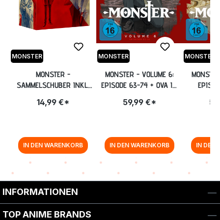
MONSTER
MONSTER
MONSTER
MONSTER -
MONSTER - VOLUME 6:
MONSTER
SAMMELSCHUBER INKL.
EPISODE 63-74 + OVA IM
EPISOD
HARDCOVER-ARTBOOK
STEELBOOK [BLU-RAY]
STEELBO
14,99 €*
59,99 €*
59
IN DEN WARENKORB
IN DEN WARENKORB
IN DEN
Zurück zur Vor-/Zurück-Navigation
INFORMATIONEN
TOP ANIME BRANDS