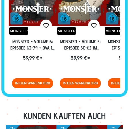
MONSTER
MONSTER
MONSTER
MONSTER - VOLUME 6:
MONSTER - VOLUME 5:
MONSTER -
EPISODE 63-74 + OVA IM
EPISODE 50-62 IM
EPISODE 
STEELBOOK [BLU-RAY]
STEELBOOK [BLU-RAY]
STEELBOOK
59,99 €*
59,99 €*
59,9
IN DEN WARENKORB
IN DEN WARENKORB
IN DEN W
Zurück zur Vor-/Zurück-Navigation
KUNDEN KAUFTEN AUCH