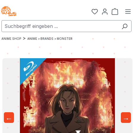
Zum Hauptinhalt springen
Warenk
>
ANIME SHOP
ANIME >
BRANDS >
MONSTER
←
→