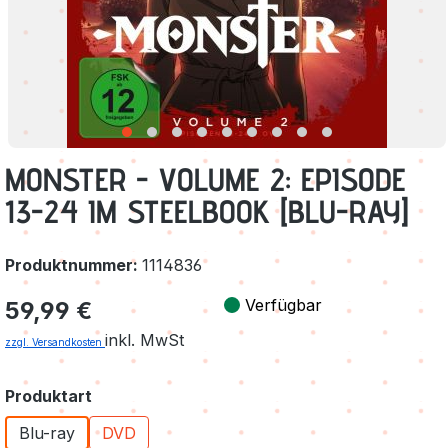
MONSTER - VOLUME 2: EPISODE
13-24 IM STEELBOOK [BLU-RAY]
Produktnummer:
1114836
Regulärer Preis:
Verfügbar
59,99 €
inkl. MwSt
zzgl. Versandkosten
auswählen
Produktart
Blu-ray
DVD