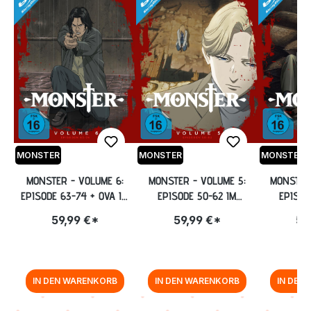
MONSTER
MONSTER
MONSTER
MONSTER - VOLUME 6:
MONSTER - VOLUME 5:
MONSTER
EPISODE 63-74 + OVA IM
EPISODE 50-62 IM
EPISOD
STEELBOOK [BLU-RAY]
STEELBOOK [BLU-RAY]
STEELBO
59,99 €*
59,99 €*
59
IN DEN WARENKORB
IN DEN WARENKORB
IN DEN