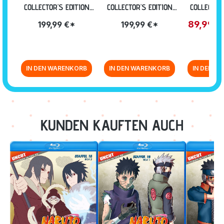
COLLECTOR'S EDITION
COLLECTOR'S EDITION
COLLECTOR
PART III [BLU-RAY]
PART 2 [BLU-RAY]
PART 1 [
89,99 
199,99 €*
199,99 €*
IN DEN WARENKORB
IN DEN WARENKORB
IN DEN W
Zurück zur Vor-/Zurück-Navigation
KUNDEN KAUFTEN AUCH