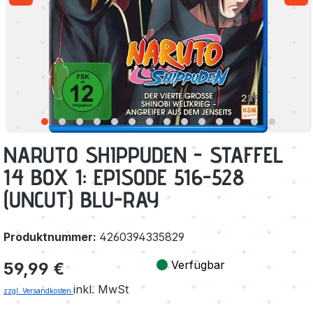
NARUTO SHIPPUDEN - STAFFEL
14 BOX 1: EPISODE 516-528
(UNCUT) BLU-RAY
Produktnummer:
4260394335829
Regulärer Preis:
Verfügbar
59,99 €
inkl. MwSt
zzgl. Versandkosten