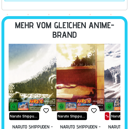
MEHR VOM GLEICHEN ANIME-
BRAND
Naruto Shippuden
Naruto Shippuden
%
NARUTO SHIPPUDEN -
NARUTO SHIPPUDEN -
NARUTO SH