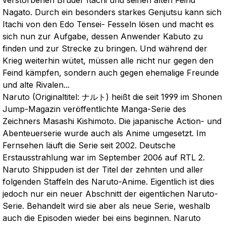
verstorbenen Bruder Itachi und seinen alten Feind
Nagato. Durch ein besonders starkes Genjutsu kann sich
Itachi von den Edo Tensei- Fesseln lösen und macht es
sich nun zur Aufgabe, dessen Anwender Kabuto zu
finden und zur Strecke zu bringen. Und während der
Krieg weiterhin wütet, müssen alle nicht nur gegen den
Feind kämpfen, sondern auch gegen ehemalige Freunde
und alte Rivalen...
Naruto (Originaltitel: ナルト) heißt die seit 1999 im Shonen
Jump-Magazin veröffentlichte Manga-Serie des
Zeichners Masashi Kishimoto. Die japanische Action- und
Abenteuerserie wurde auch als Anime umgesetzt. Im
Fernsehen läuft die Serie seit 2002. Deutsche
Erstausstrahlung war im September 2006 auf RTL 2.
Naruto Shippuden ist der Titel der zehnten und aller
folgenden Staffeln des Naruto-Anime. Eigentlich ist dies
jedoch nur ein neuer Abschnitt der eigentlichen Naruto-
Serie. Behandelt wird sie aber als neue Serie, weshalb
auch die Episoden wieder bei eins beginnen. Naruto