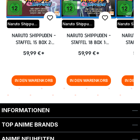
Naruto Shippuden
Naruto Shippuden
NARUTO SHIPPUDEN -
NARUTO SHIPPUDEN -
NARUTO 
STAFFEL 15 BOX 2:
STAFFEL 18 BOX 1:
STAFFE
EPISODE 555-568 (UNCUT)
EPISODE 593-602 (UNCUT)
EPISODE 6
59,99 €*
59,99 €*
59
BLU-RAY
BLU-RAY
BL
IN DEN WARENKORB
IN DEN WARENKORB
IN DEN
Zurück zur Vor-/Zurück-Navigation
INFORMATIONEN
TOP ANIME BRANDS
ANIME NEUHEITEN