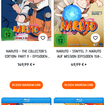
NARUTO - THE COLLECTOR'S
NARUTO - STAFFEL 7: NARUTO
EDITION: PART II - EPISODEN:
AUF MISSION (EPISODEN 158-
107-220 [BLU-RAY]
183, UNCUT) [DVD]
149,99 €*
49,99 €*
IN DEN WARENKORB
IN DEN WARENKORB