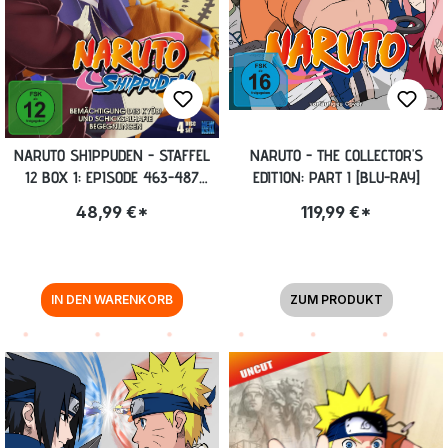
NARUTO SHIPPUDEN - STAFFEL
NARUTO - THE COLLECTOR'S
12 BOX 1: EPISODE 463-487
EDITION: PART I [BLU-RAY]
(UNCUT) [DVD]
48,99 €*
119,99 €*
IN DEN WARENKORB
ZUM PRODUKT