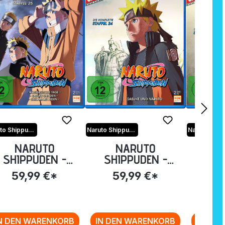
Naruto Shippuden
Naruto Shippuden
NARUTO
NARUTO
N
SHIPPUDEN -
SHIPPUDEN -
SHI
STAFFEL 25:
STAFFEL 24:
STA
59,99 €*
59,99 €*
59
PISODE 700-713
EPISODE 690-699
EPISO
UNCUT) BLU-RAY
(UNCUT) BLU-RAY
(UNCU
N DEN WARENKORB
IN DEN WARENKORB
IN DE