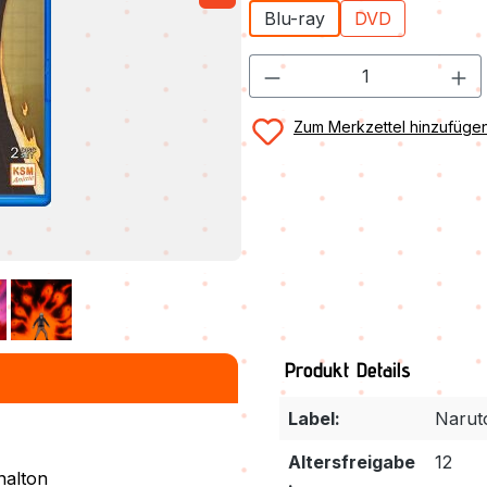
Blu-ray
DVD
Zum Merkzettel hinzufüge
Produkt Details
Label:
Narut
N
Altersfreigabe
12
nalton