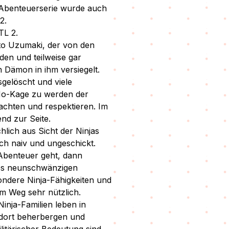
 Abenteuerserie wurde auch
2.
TL 2.
to Uzumaki, der von den
en und teilweise gar
n Dämon in ihm versiegelt.
sgelöscht und viele
 Ho-Kage zu werden der
achten und respektieren. Im
nd zur Seite.
chlich aus Sicht der Ninjas
ch naiv und ungeschickt.
benteuer geht, dann
des neunschwänzigen
ndere Ninja-Fähigkeiten und
m Weg sehr nützlich.
inja-Familien leben in
e dort beherbergen und