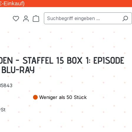
€-Einkauf)
Warenkorb enthält 0 Positionen. Der Ge
N - STAFFEL 15 BOX 1: EPISODE
) BLU-RAY
35843
Weniger als 50 Stück
wSt