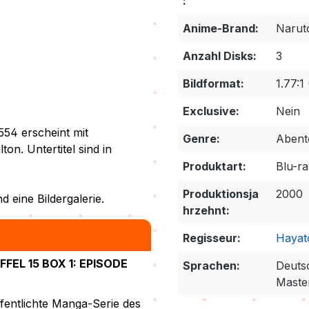
:
Anime-Brand:
Narut
Anzahl Disks:
3
Bildformat:
1.77:1 
Exclusive:
Nein
554 erscheint mit
Genre:
Abent
n. Untertitel sind in
Produktart:
Blu-r
Produktionsja
2000
d eine Bildergalerie.
hrzehnt:
Regisseur:
Hayat
EL 15 BOX 1: EPISODE
Sprachen:
Deuts
Maste
fentlichte Manga-Serie des