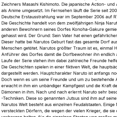
Zeichners Masashi Kishimoto. Die japanische Action- und
als Anime umgesetzt. Im Fernsehen läuft die Serie seit 200
Deutsche Erstausstrahlung war im September 2006 auf R
Die Geschichte handelt von dem zwölfjährigen Ninja Naru
anderen Bewohnern seines Dorfes Konoha-Gakure gemied
gehasst wird. Der Grund: Sein Vater hat einen gefährliche
Dieser hatte bei Narutos Geburt fast das gesamte Dorf au
Menschen getötet. Narutos größter Traum ist es, einmal
Anführer des Dorfes damit die Dorfbewohner ihn endlich 
Laufe der Serie stehen ihm dabei zahlreiche Freunde helfe
Die Geschichten spielen in einer fiktiven Welt, die hauptsä
dargestellt werden. Hauptcharakter Naruto ist anfangs no
Doch wenn es um seine Freunde und um zu bestehende A
erwacht in ihm ein unbändiger Kampfgeist und die Kraft 
Dämonen in ihm. Nach und nach erlernt Naruto sehr beso
-Techniken. Diese so genannten Jutsus sind ihm auf seine
Narutos Welt besteht aus einzelnen Feudalstaaten. Einige N
versteckten Dörfern, die wegen der vielen Krieger, die si