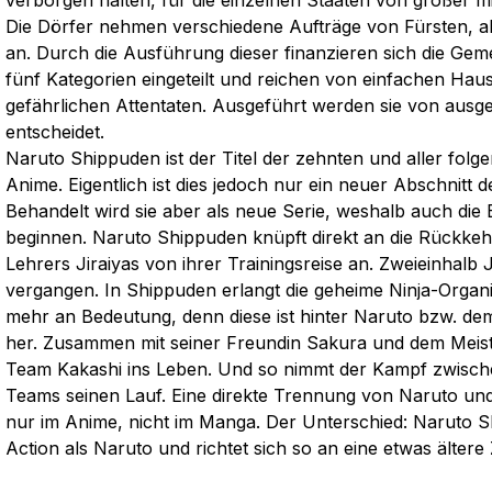
verborgen halten, für die einzelnen Staaten von großer mi
Die Dörfer nehmen verschiedene Aufträge von Fürsten, a
an. Durch die Ausführung dieser finanzieren sich die Gem
fünf Kategorien eingeteilt und reichen von einfachen Haus
gefährlichen Attentaten. Ausgeführt werden sie von ausg
entscheidet.
Naruto Shippuden ist der Titel der zehnten und aller folg
Anime. Eigentlich ist dies jedoch nur ein neuer Abschnitt d
Behandelt wird sie aber als neue Serie, weshalb auch die 
beginnen. Naruto Shippuden knüpft direkt an die Rückkeh
Lehrers Jiraiyas von ihrer Trainingsreise an. Zweieinhalb 
vergangen. In Shippuden erlangt die geheime Ninja-Organ
mehr an Bedeutung, denn diese ist hinter Naruto bzw. 
her. Zusammen mit seiner Freundin Sakura und dem Meist
Team Kakashi ins Leben. Und so nimmt der Kampf zwische
Teams seinen Lauf. Eine direkte Trennung von Naruto und
nur im Anime, nicht im Manga. Der Unterschied: Naruto S
Action als Naruto und richtet sich so an eine etwas ältere