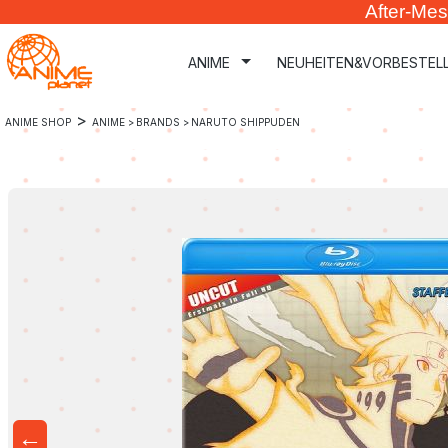
After-Mes
m Hauptinhalt springen
Zur Suche springen
Zur Hauptnavigation springen
ANIME
NEUHEITEN&VORBESTEL
>
ANIME SHOP
ANIME >
BRANDS >
NARUTO SHIPPUDEN
←