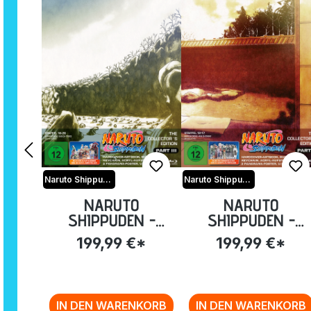
Naruto Shippuden
Naruto Shippuden
NARUTO
NARUTO
SHIPPUDEN -
SHIPPUDEN -
COLLECTOR'S
COLLECTOR'S
199,99 €*
199,99 €*
EDITION PART III
EDITION PART 2
[BLU-RAY]
[BLU-RAY]
IN DEN WARENKORB
IN DEN WARENKORB