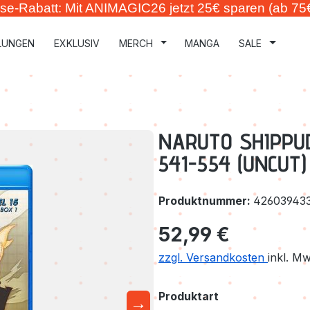
se-Rabatt: Mit ANIMAGIC26 jetzt 25€ sparen (ab 75
LUNGEN
EXKLUSIV
MERCH
MANGA
SALE
NARUTO SHIPPUDE
541-554 (UNCUT
Produktnummer:
42603943
Regulärer Preis:
52,99 €
zzgl. Versandkosten
inkl. M
auswählen
Produktart
→