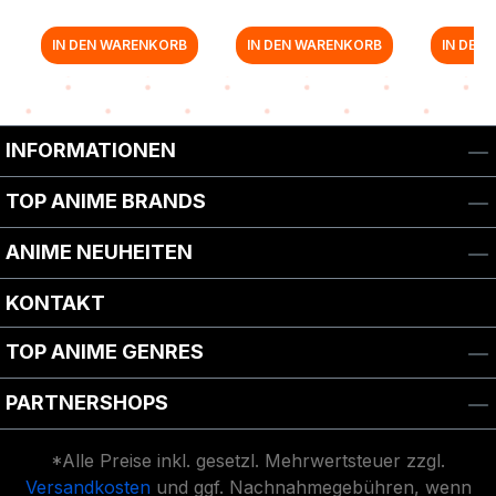
IN DEN WARENKORB
IN DEN WARENKORB
IN DEN
Zurück zur Vor-/Zurück-Navigation
INFORMATIONEN
TOP ANIME BRANDS
ANIME NEUHEITEN
KONTAKT
TOP ANIME GENRES
PARTNERSHOPS
*Alle Preise inkl. gesetzl. Mehrwertsteuer zzgl.
Versandkosten
und ggf. Nachnahmegebühren, wenn