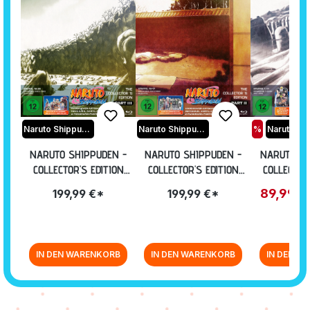
Naruto Shippuden
Naruto Shippuden
%
NARUTO SHIPPUDEN -
NARUTO SHIPPUDEN -
NARUTO SH
COLLECTOR'S EDITION
COLLECTOR'S EDITION
COLLECTOR
PART III [BLU-RAY]
PART 2 [BLU-RAY]
PART 1 [
89,99 
199,99 €*
199,99 €*
IN DEN WARENKORB
IN DEN WARENKORB
IN DEN W
Zurück zur Vor-/Zurück-Navigation