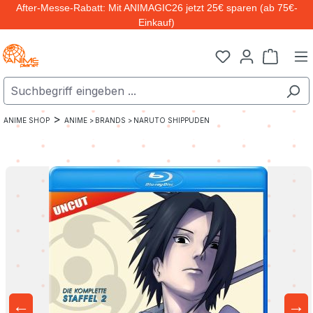
After-Messe-Rabatt: Mit ANIMAGIC26 jetzt 25€ sparen (ab 75€-
Zum Hauptinhalt springen
Einkauf)
Warenk
>
ANIME SHOP
ANIME >
BRANDS >
NARUTO SHIPPUDEN
←
→