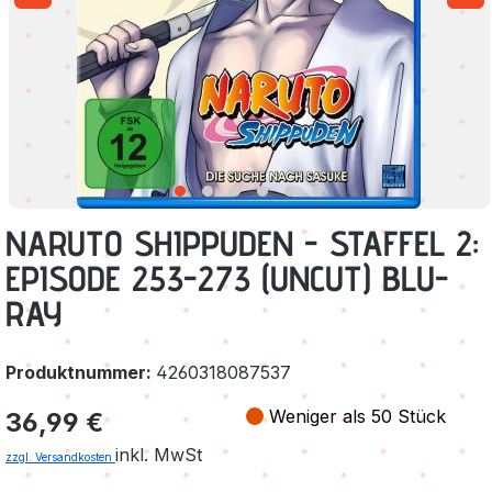
NARUTO SHIPPUDEN - STAFFEL 2:
EPISODE 253-273 (UNCUT) BLU-
RAY
Produktnummer:
4260318087537
Regulärer Preis:
Weniger als 50 Stück
36,99 €
inkl. MwSt
zzgl. Versandkosten