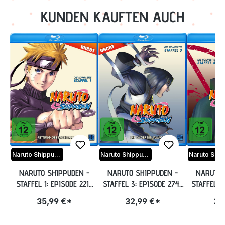
KUNDEN KAUFTEN AUCH
Naruto Shippuden
Naruto Shippuden
NARUTO SHIPPUDEN -
NARUTO SHIPPUDEN -
NARUTO 
STAFFEL 1: EPISODE 221-
STAFFEL 3: EPISODE 274-
STAFFEL 4
252 (UNCUT) BLU-RAY
291 (UNCUT) BLU-RAY
308 (UN
35,99 €*
32,99 €*
32