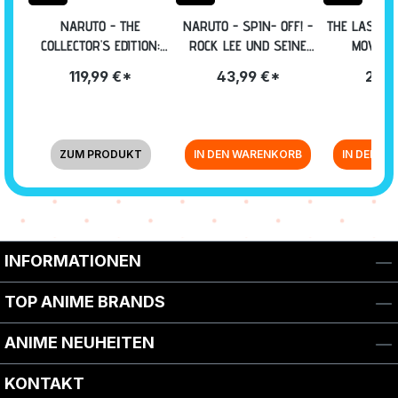
NARUTO - THE
NARUTO - SPIN- OFF! -
THE LAST: N
COLLECTOR'S EDITION:
ROCK LEE UND SEINE
MOVIE 
PART I [BLU-RAY]
NINJA KUMPELS -
119,99 €*
43,99 €*
22,9
VOLUME 3: EPISODE 27-
39 BLU-RAY
ZUM PRODUKT
IN DEN WARENKORB
IN DEN W
Zurück zur Vor-/Zurück-Navigation
INFORMATIONEN
TOP ANIME BRANDS
ANIME NEUHEITEN
KONTAKT