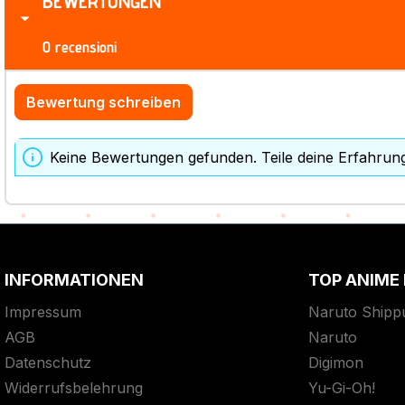
BEWERTUNGEN
0 recensioni
Bewertung schreiben
Keine Bewertungen gefunden. Teile deine Erfahrun
INFORMATIONEN
TOP ANIME
Impressum
Naruto Shipp
AGB
Naruto
Datenschutz
Digimon
Widerrufsbelehrung
Yu-Gi-Oh!