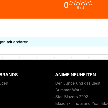
0
0 / 5
gen mit anderen.
 BRANDS
ANIME NEUHEITEN
uden
Der Junge und das Biest
Summer Wars
Star Blazers 2202
Bleach - Thousand Year Bl