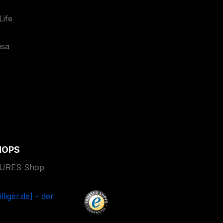
ife
asa
HOPS
TURES Shop