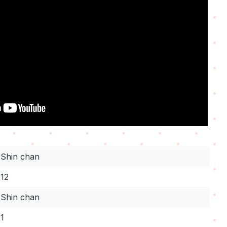
Shin chan
12
Shin chan
1