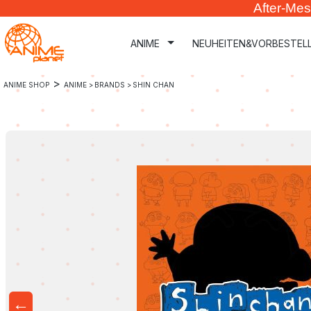
After-Mes
m Hauptinhalt springen
Zur Suche springen
Zur Hauptnavigation springen
ANIME
NEUHEITEN&VORBESTEL
>
ANIME SHOP
ANIME >
BRANDS >
SHIN CHAN
←